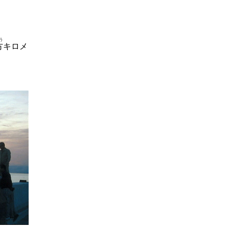
う
方
キロメ