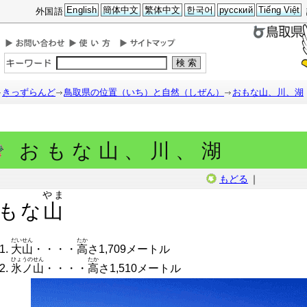
English
簡体中文
繁体中文
한국어
русский
Tiếng Việt
外国語
検索
きっずらんど
鳥取県の位置
（いち）
と自然
（しぜん）
おもな山、川、湖
おもな山、川、湖
もどる
｜
やま
もな
山
だいせん
たか
大山
・・・・
高
さ1,709メートル
ひょうのせん
たか
氷ノ山
・・・・
高
さ1,510メートル