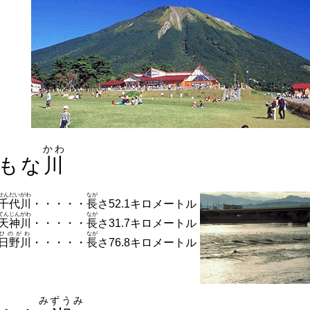
かわ
もな
川
せんだいがわ
なが
千代川
・・・・・
長
さ52.1キロメートル
てんじんがわ
なが
天神川
・・・・・
長
さ31.7キロメートル
ひのがわ
なが
日野川
・・・・・
長
さ76.8キロメートル
みずうみ