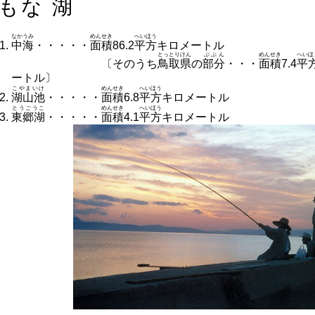
もな
湖
なかうみ
めんせき
へいほう
中海
・・・・・
面積
86.2
平方
キロメートル
とっとりけん
ぶぶん
めんせき
へいほ
〔そのうち
鳥取県
の
部分
・・・
面積
7.4
平
ートル〕
こやまいけ
めんせき
へいほう
湖山池
・・・・・
面積
6.8
平方
キロメートル
とうごうこ
めんせき
へいほう
東郷湖
・・・・・
面積
4.1
平方
キロメートル