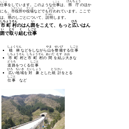
けんちょう
しごと
しごと
仕事
をしています。このような
仕事
は、
県庁
のほか
しやくしょ
やくば
おこな
にも、
市役所
や
役場
などでも
行
われています。ここで
けん
せつめい
は、
県
のしごとについて、
説明
します。
しちょうそん
い
ひろ
市町村
のはん
囲
をこえて、もっと
広
いはん
い
とり
く
しごと
囲
で
取
り
組
む
仕事
しょくりん
やま
せいび
しごと
植林
などをしながら
山
を
整備
する
仕事
しちょうそん
しちょうそん
あいだ
むす
おお
市町村
と
市町村
の
間
を
結
ぶ
大
きな
どうろ
しごと
道路
をつくる
仕事
ひろ
ちいき
たいしょう
とうけい
広
い
地域
を
対象
とした
統計
をとる
しごと
仕事
など