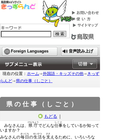
検索
Foreign Languages
音声読み上げ
現在の位置：
ホーム
外国語・キッズその他
きっず
らんど
県の仕事
（しごと）
県の仕事
（しごと）
もどる
｜
けんちょう
しごと
みなさんは、
県庁
でどんな
仕事
をしているか知って
いますか？
まいにち
せいかつ
ささ
みなさんの
毎日
の
生活
を
支
えるために、いろいろな