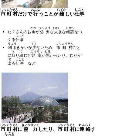
しちょうそん
おこな
むずか
しごと
市町村
だけで
行
うことが
難
しい
仕事
かね
ひつよう
おお
しせつ
たくさんのお
金
が
必要
な
大
きな
施設
をつ
しごと
くる
仕事
りよう
すく
しちょうそん
利用
きかいが
少
ないため、
市町村
ごと
と
く
こうりつ
わる
に
取
り
組
むと
効率
が
悪
かったり、むだが
で
しごと
出
る
仕事
など
しちょうそん
きょうりょく
しちょうそん
れんらく
市町村
に
協力
したり、
市町村
に
連絡
す
しごと