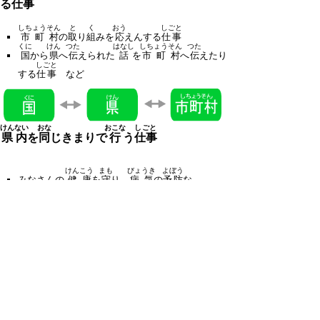
る
仕事
しちょうそん
と
く
おう
しごと
市町村
の
取
り
組
みを
応
えんする
仕事
くに
けん
つた
はなし
しちょうそん
つた
国
から
県
へ
伝
えられた
話
を
市町村
へ
伝
えたり
しごと
する
仕事
など
けんない
おな
おこな
しごと
県内
を
同
じきまりで
行
う
仕事
けんこう
まも
びょうき
よぼう
みなさんの
健康
を
守
り、
病気
の
予防
な
おこな
しごと
どを
行
う
仕事
あんぜん
せいかつ
安全
に
生活
することができるよう、
こうつうじこ
はんざい
ふせ
しごと
交通事故
や
犯罪
を
防
ぐ
仕事
など