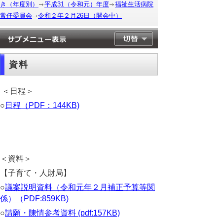
き（年度別）
平成31（令和元）年度
福祉生活病院
常任委員会
令和２年２月26日（開会中）
資料
＜日程＞
○
日程（PDF：144KB)
＜資料＞
【子育て・人財局】
○
議案説明資料（令和元年２月補正予算等関
係）（PDF:859KB)
○
請願・陳情参考資料 (pdf:157KB)