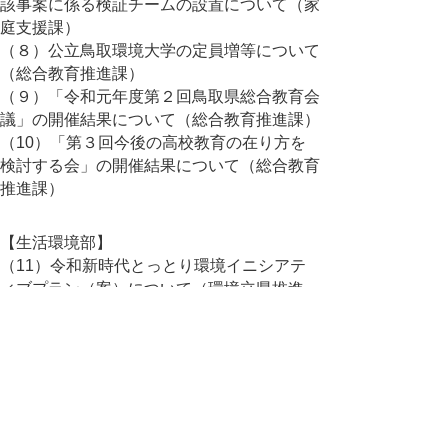
該事案に係る検証チームの設置について（家
庭支援課）
（８）公立鳥取環境大学の定員増等について
（総合教育推進課）
（９）「令和元年度第２回鳥取県総合教育会
議」の開催結果について（総合教育推進課）
（10）「第３回今後の高校教育の在り方を
検討する会」の開催結果について（総合教育
推進課）
【生活環境部】
（11）令和新時代とっとり環境イニシアテ
ィブプラン（案）について（環境立県推進
課）
（12）鳥取県自転車活用推進アクションプ
ログラム（案）について（環境立県推進課）
（13）2050年脱炭素（二酸化炭素排出実質
ゼロ）の表明について（環境立県推進課）
（14）鳥取県廃棄物処理計画（案）につい