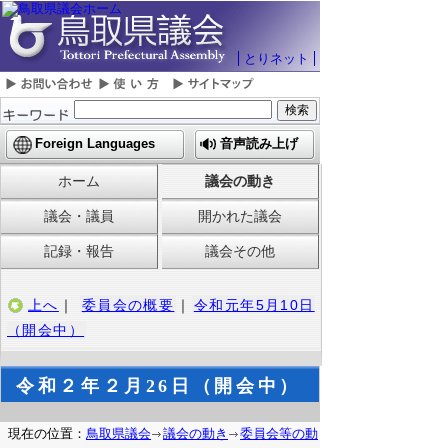
とりネット
Foreign Languages
音声読み上げ
ホーム
議会の動き
議会・議員
開かれた議会
記録・報告
議会その他
上へ
｜
委員会の概要
｜
令和元年5月10日
（開会中）
令和２年２月26日（開会中）
現在の位置：
鳥取県議会
議会の動き
委員会等の動