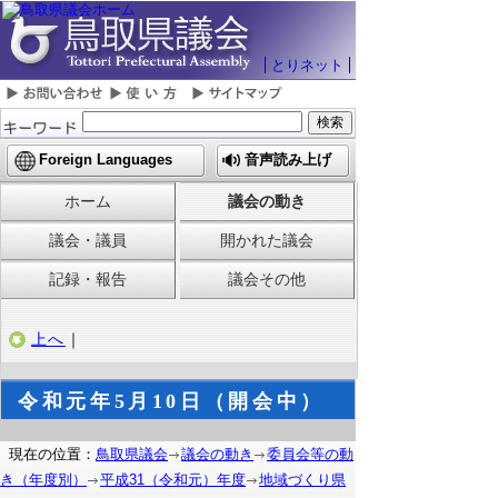
とりネット
Foreign Languages
音声読み上げ
ホーム
議会の動き
議会・議員
開かれた議会
記録・報告
議会その他
上へ
｜
令和元年5月10日（開会中）
現在の位置：
鳥取県議会
議会の動き
委員会等の動
き（年度別）
平成31（令和元）年度
地域づくり県