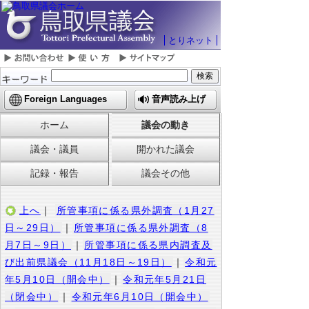
とりネット
Foreign Languages
音声読み上げ
ホーム
議会の動き
議会・議員
開かれた議会
記録・報告
議会その他
上へ
｜
所管事項に係る県外調査（1月27
日～29日）
｜
所管事項に係る県外調査（8
月7日～9日）
｜
所管事項に係る県内調査及
び出前県議会（11月18日～19日）
｜
令和元
年5月10日（開会中）
｜
令和元年5月21日
（閉会中）
｜
令和元年6月10日（開会中）