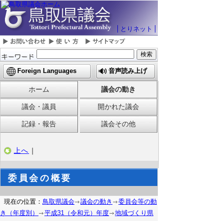
とりネット
Foreign Languages
音声読み上げ
ホーム
議会の動き
議会・議員
開かれた議会
記録・報告
議会その他
上へ
｜
委員会の概要
現在の位置：
鳥取県議会
議会の動き
委員会等の動
き（年度別）
平成31（令和元）年度
地域づくり県