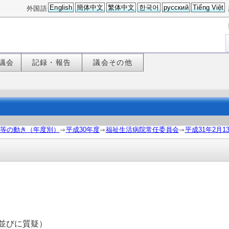
English
簡体中文
繁体中文
한국어
русский
Tiếng Việt
外国語
議会
記録・報告
議会その他
等の動き（年度別）
平成30年度
福祉生活病院常任委員会
平成31年2月
並びに質疑）