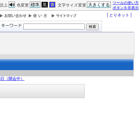
ツールの使い方
標準
黒
青
大きくする
読上
色変更
文字サイズ変更
ボタンを非表示
とりネット
13日（開会中）