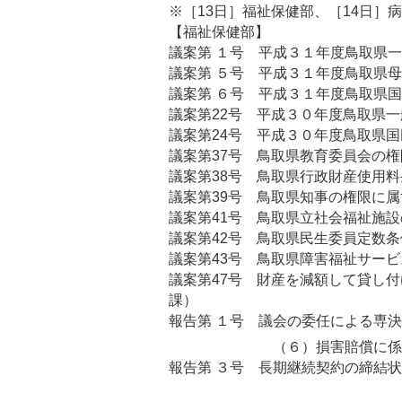
※［13日］福祉保健部、［14日］
【福祉保健部】
議案第 １号 平成３１年度鳥取県
議案第 ５号 平成３１年度鳥取県
議案第 ６号 平成３１年度鳥取県
議案第22号 平成３０年度鳥取県
議案第24号 平成３０年度鳥取県
議案第37号 鳥取県教育委員会
議案第38号 鳥取県行政財産使用
議案第39号 鳥取県知事の権限
議案第41号 鳥取県立社会
議案第42号 鳥取県民生委員定
議案第43号 鳥取県障害福
議案第47号 財産を減額して貸し
課）
報告第 １号 議会の委任による専
（６）損害賠償に係る和解に
報告第 ３号 長期継続契約の締