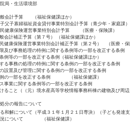
病院局・生活環境部
一般会計予算 （福祉保健課ほか）
母子父子寡婦福祉資金貸付事業特別会計予算（青少年・家庭課
国民健康保険運営事業特別会計予算 （医療・保険課）
一般会計補正予算（第７号） （福祉保健課ほか）
国民健康保険運営事業特別会計補正予算（第２号） （医療・保
の権限及び事務処理の特例に関する条例等の一部を改正する条
料条例等の一部を改正する条例（福祉保健課ほか）
に属する事務の処理の特例に関する条例の一部を改正する
福祉施設の設置及び管理に関する条例の一部を改正す
数条例の一部を改正する条例 （福祉保健課）
祉サービス事業に関する条例等の一部を改正する条例
付けること（（元）境水産高等学校情報事務科棟の建物及び周
決処分の報告について
ついて（平成３１年１月２１日専決）（子ども発達支
結状況について （福祉保健課）