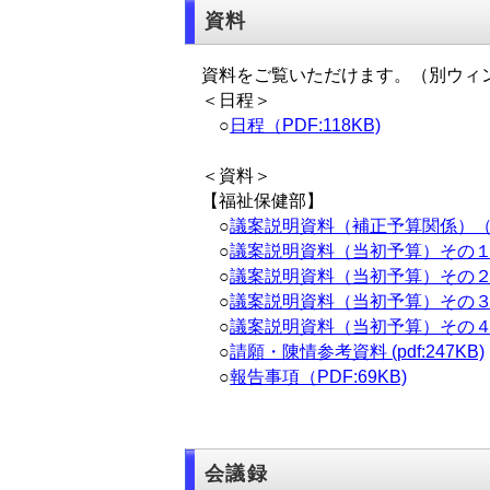
資料
資料をご覧いただけます。（別ウィン
＜日程＞
○
日程（PDF:118KB)
＜資料＞
【福祉保健部】
○
議案説明資料（補正予算関係）（PDF
○
議案説明資料（当初予算）その１（PD
○
議案説明資料（当初予算）その２（PD
○
議案説明資料（当初予算）その３（PD
○
議案説明資料（当初予算）その４（PD
○
請願・陳情参考資料 (pdf:247KB)
○
報告事項（PDF:69KB)
会議録