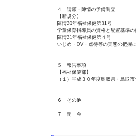
４ 請願・陳情の予備調査
【新規分】
陳情30年福祉保健第31号
学童保育指導員の資格と配置基準の
陳情31年福祉保健第４号
いじめ・DV・虐待等の実態の把握
５ 報告事項
【福祉保健部】
（１）平成３０年度鳥取県・鳥取
６ その他
７ 閉 会