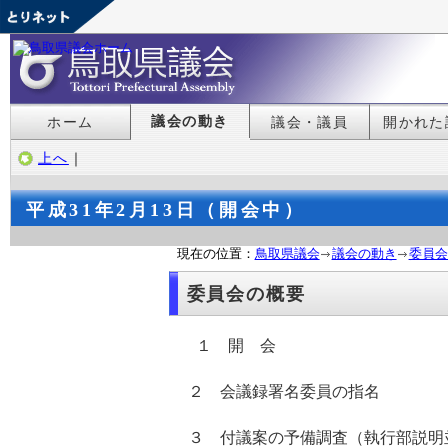
議会の動き
ホーム
議会・議員
開かれた
上へ
｜
平成31年2月13日（開会中）
現在の位置：
鳥取県議会
議会の動き
委員会
委員会の概要
１ 開 会
２ 会議録署名委員の指名
３ 付議案の予備調査（執行部説明