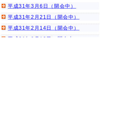
平成31年3月6日（開会中）
平成31年2月21日（開会中）
平成31年2月14日（開会中）
平成31年2月13日（開会中）
平成31年1月21日（閉会中）
次のページへ
▲ページ上部に戻る
と
個人情報保護
|
リンクについて
|
著作権に
り
ついて
|
アクセシビリティ
ネ
このサイトへのご意見・お問い合わせ
ッ
→
鳥取県議会の場所
ト
鳥取県議会事務局
〒680-8570 鳥取県鳥取市東町1-220
へ
電話番号:
0857-26-7460
ファクシミリ:0857-26-7461