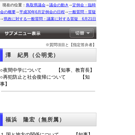
現在の位置：
鳥取県議会
議会の動き
定例会・臨時
会の概要
平成30年6月定例会の日程
一般質問・質疑
県政に対する一般質問・議案に対する質疑 6月21日
※質問項目と【指定答弁者】
澤 紀男（公明党）
○夜間中学について 【知事、教育長】
○再犯防止と社会復帰について 【知
事】
福浜 隆宏（無所属）
１.国と地方の関係について 【知事】