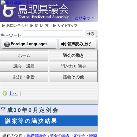
とりネット
Foreign Languages
音声読み上げ
ホーム
議会の動き
議会・議員
開かれた議会
記録・報告
議会その他
上へ
｜
平成30年6月定例会
議案等の議決結果
現在の位置：
鳥取県議会
議会の動き
定例会・臨時