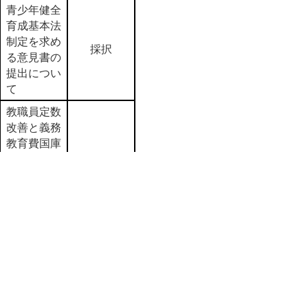
青少年健全
育成基本法
制定を求め
採択
る意見書の
提出につい
て
教職員定数
改善と義務
教育費国庫
負担制度２
分の１復元
をはかるた
不採択
めの、２０
１９年度政
府予算に係
る意見書採
択について
中国電力に