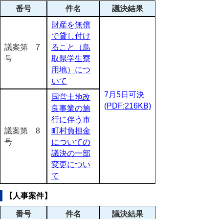
番号
件名
議決結果
財産を無償
で貸し付け
議案第 7
ること（鳥
号
取県学生寮
用地）につ
いて
7月5日可決
国営土地改
(PDF:216KB)
良事業の施
行に伴う市
議案第 8
町村負担金
号
についての
議決の一部
変更につい
て
【人事案件】
番号
件名
議決結果