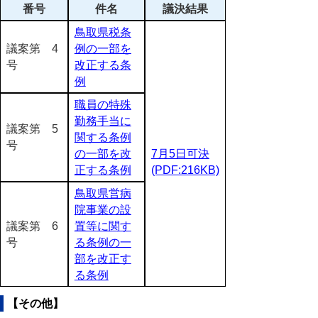
番号
件名
議決結果
鳥取県税条
議案第 4
例の一部を
号
改正する条
例
職員の特殊
勤務手当に
議案第 5
関する条例
号
の一部を改
7月5日可決
正する条例
(PDF:216KB)
鳥取県営病
院事業の設
議案第 6
置等に関す
号
る条例の一
部を改正す
る条例
【その他】