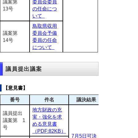
議案第
委員会委員
13号
の任命につ
いて
鳥取県収用
議案第
委員会予備
14号
委員の任命
について
議員提出議案
【意見書】
番号
件名
議決結果
地方財政の充
議員提出
実・強化を求
議案第 1
める意見書
号
（PDF:82KB）
7月5日可決