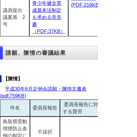
青少年健全育
(PDF:216KB)
議員提出
成基本法制定
議案第 2
を求める意見
号
書
（PDF:37KB）
請願、陳情の審議結果
【陳情】
平成30年6月定例会請願・陳情文書表
(pdf:759KB)
委員長報告に対
件名
委員長報告
する賛否
鳥取県受動
喫煙防止条
不採択
例の制定に