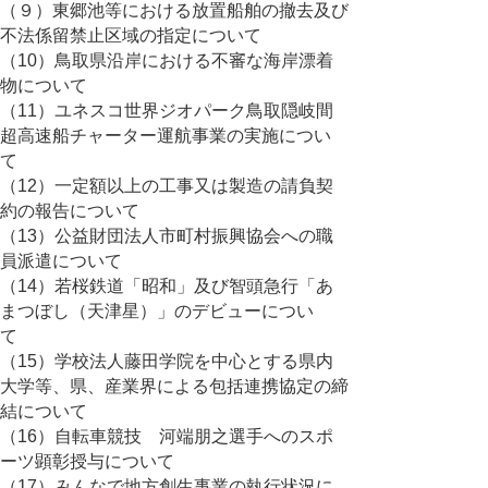
（９）東郷池等における放置船舶の撤去及び
不法係留禁止区域の指定について
（10）鳥取県沿岸における不審な海岸漂着
物について
（11）ユネスコ世界ジオパーク鳥取隠岐間
超高速船チャーター運航事業の実施につい
て
（12）一定額以上の工事又は製造の請負契
約の報告について
（13）公益財団法人市町村振興協会への職
員派遣について
（14）若桜鉄道「昭和」及び智頭急行「あ
まつぼし（天津星）」のデビューについ
て
（15）学校法人藤田学院を中心とする県内
大学等、県、産業界による包括連携協定の締
結について
（16）自転車競技 河端朋之選手へのスポ
ーツ顕彰授与について
（17）みんなで地方創生事業の執行状況に