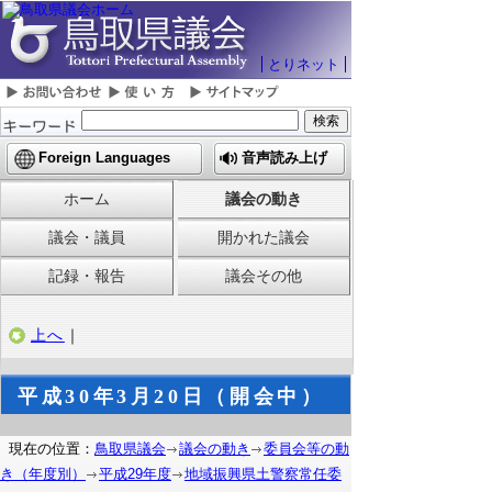
とりネット
Foreign Languages
音声読み上げ
ホーム
議会の動き
議会・議員
開かれた議会
記録・報告
議会その他
上へ
｜
平成30年3月20日（開会中）
現在の位置：
鳥取県議会
議会の動き
委員会等の動
き（年度別）
平成29年度
地域振興県土警察常任委