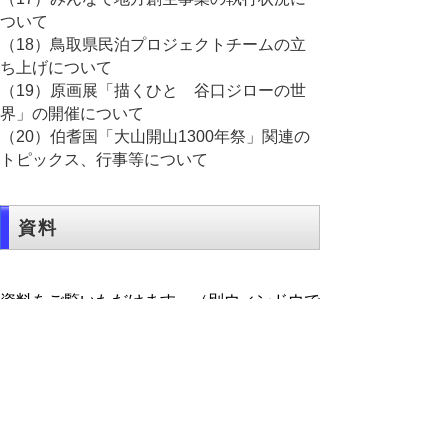
ついて
（18）鳥取県民泊プロジェクトチームの立
ち上げについて
（19）原画展「描くひと 谷口ジローの世
界」の開催について
（20）伯耆国「大山開山1300年祭」関連の
トピックス、行事等について
資料
資料をご覧いただけます。（別ウィンドウで
ＰＤＦが開きます。）
＜日程＞
○
日程（PDF:105KB)
＜資料＞
【警察本部】
○
報告事項(PDF:78KB)