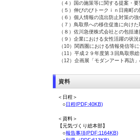
（４）国の施策等に関する提案・
（５）伸びのびトークｉｎ日
（６）個人情報の流出防
（７）鳥取県への移住促進に向けた
（８）佐川急便株式会社との包括連
（９）企業における女性活
（10）関西圏における
（11）平成２９年度第３回鳥取県
（12）企画展「モダンアー
資料
＜日程＞
○
日程(PDF:40KB)
＜資料＞
【元気づくり総本部】
○
報告事項(PDF:1164KB)