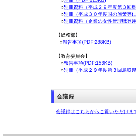
○
別冊（PDF:613KB)
○
別冊資料（平成２９年度第３回鳥取
○
別冊（平成３０年度国の施策等に関
○
別冊資料（企業の女性管理職登用等実
【総務部】
○
報告事項(PDF:288KB)
【教育委員会】
○
報告事項(PDF:153KB)
○
別冊（平成２９年度第３回鳥取県総合
会議録
会議録はこちらからご覧いただけま