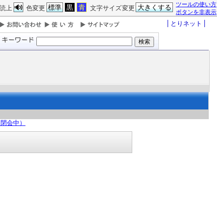
ツールの使い方
標準
黒
青
大きくする
読上
色変更
文字サイズ変更
ボタンを非表示
とりネット
（閉会中）