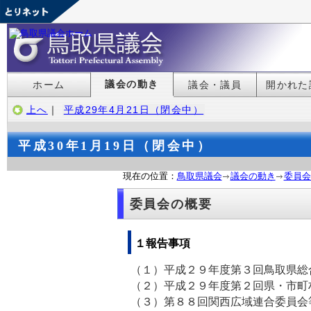
議会の動き
ホーム
議会・議員
開かれた
上へ
｜
平成29年4月21日（閉会中）
平成30年1月19日（閉会中）
現在の位置：
鳥取県議会
議会の動き
委員会
委員会の概要
１報告事項
（１）平成２９年度第３回鳥取県総
（２）平成２９年度第２回県・市町
（３）第８８回関西広域連合委員