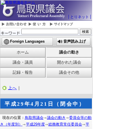
とりネット
Foreign Languages
音声読み上げ
ホーム
議会の動き
議会・議員
開かれた議会
記録・報告
議会その他
上へ
｜
平成29年4月21日（閉会中）
現在の位置：
鳥取県議会
議会の動き
委員会等の動
き（年度別）
平成29年度
総務教育常任委員会
平