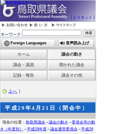
とりネット
Foreign Languages
音声読み上げ
ホーム
議会の動き
議会・議員
開かれた議会
記録・報告
議会その他
上へ
｜
平成29年4月21日（閉会中）
現在の位置：
鳥取県議会
議会の動き
委員会等の動
き（年度別）
平成29年度
議会運営委員会
平成29