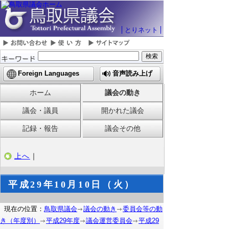
とりネット
Foreign Languages
音声読み上げ
ホーム
議会の動き
議会・議員
開かれた議会
記録・報告
議会その他
上へ
｜
平成29年10月10日（火）
現在の位置：
鳥取県議会
議会の動き
委員会等の動
き（年度別）
平成29年度
議会運営委員会
平成29