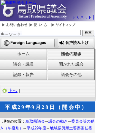
とりネット
Foreign Languages
音声読み上げ
ホーム
議会の動き
議会・議員
開かれた議会
記録・報告
議会その他
上へ
｜
平成29年9月28日（開会中）
現在の位置：
鳥取県議会
議会の動き
委員会等の動
き（年度別）
平成29年度
地域振興県土警察常任委