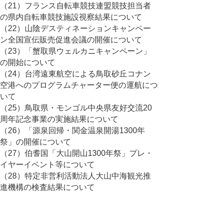
（21）フランス自転車競技連盟競技担当者
の県内自転車競技施設視察結果について
（22）山陰デスティネーションキャンペー
ン全国宣伝販売促進会議の開催について
（23）「蟹取県ウェルカニキャンペーン」
の開始について
（24）台湾遠東航空による鳥取砂丘コナン
空港へのプログラムチャーター便の運航につ
いて
（25）鳥取県・モンゴル中央県友好交流20
周年記念事業の実施結果について
（26）「源泉回帰・関金温泉開湯1300年
祭」の開催について
（27）伯耆国「大山開山1300年祭」プレ・
イヤーイベント等について
（28）特定非営利活動法人大山中海観光推
進機構の検査結果について