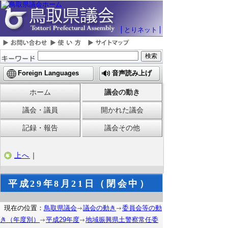
とりネット
Foreign Languages
音声読み上げ
ホーム
議会の動き
議会・議員
開かれた議会
記録・報告
議会その他
上へ
｜
平成29年8月21日（閉会中）
現在の位置：
鳥取県議会
議会の動き
委員会等の動
き（年度別）
平成29年度
地域振興県土警察常任委