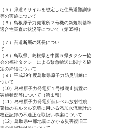
（５）弾道ミサイルを想定した住民避難訓練
等の実施について
（６）島根原子力発電所２号機の新規制基準
適合性審査の状況等について（第35報）
（７）宍道断層の延長につい
て
（８）鳥取県、島根県と中国５県タクシー協
会の福祉タクシーによる緊急輸送に関する協
定の締結について
（９）平成29年度鳥取県原子力防災訓練に
ついて
（10）島根原子力発電所１号機廃止措置の
実施状況等について（第１報）
（11）島根原子力発電所低レベル放射性廃
棄物のモルタル充填に用いる添加水流量計の
校正記録の不適正な取扱い事案について
（12）鳥取県中部地震にかかる災害復旧工
事の進捗状況等について