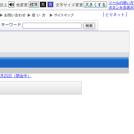
ツールの使い方
標準
黒
青
大きくする
読上
色変更
文字サイズ変更
ボタンを非表示
とりネット
7月21日（閉会中）