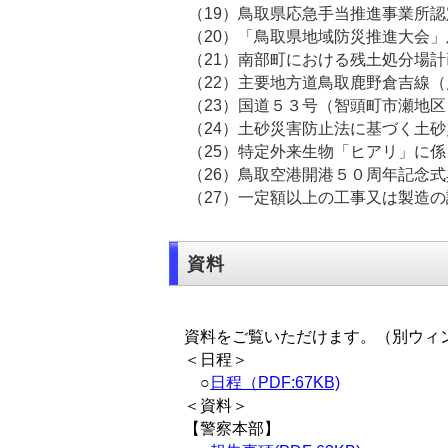
（19）鳥取県応急手当推進事業所
（20）「鳥取県地域防災推
（21）南部町における残土処
（22）主要地方道鳥取鹿野倉吉線
（23）国道５３号（智頭町市瀬地
（24）土砂災害防止法に基づく土
（25）特定外来生物「ヒアリ
（26）鳥取空港開港５０周
（27）一定額以上の工事又は製造
資料
資料をご覧いただけます。（別ウィ
＜日程＞
○
日程（PDF:67KB)
＜資料＞
【警察本部】