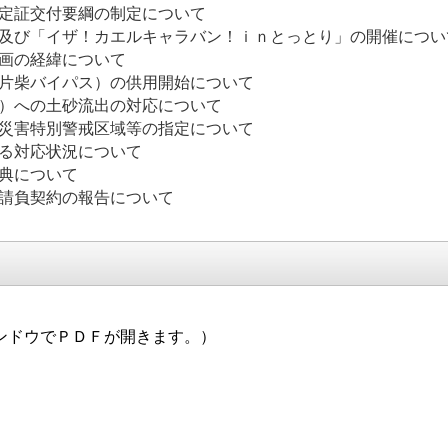
認定証交付要綱の制定について
進大会」及び「イザ！カエルキャラバン！ｉｎと
分場計画の経緯について
（片柴バイパス）の供用開始について
区）への土砂流出の対応について
砂災害特別警戒区域等の指定について
」に係る対応状況について
年記念式典について
の請負契約の報告について
ンドウでＰＤＦが開きます。）