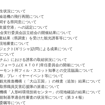
事故発生状況について
輸送機の飛行再開について
に関する県同意について
客支援空港」への認定について
大会実行委員会設立総会の開催結果について
査結果（県調査）を受けた観光誘客等について
認定に係る現地審査について
ジェクト(ギリシャ)訪問による成果について
典について
ベトナム）における誘客の取組状況について
ジア地方政府観光フォーラム(ＥＡＴＯＦ)常
加及び米国バーモント州フィル・スコット知
００年祭」プレ・イヤーイベント等について
大山中海観光推進機構（「大山王国」）の検査（追加
する鳥取県職員災害応援隊の派遣について
研究開発機構「人形峠環境技術センター」の現地確
２号機の新規制基準適合性審査の状況等につ
追加委嘱等について