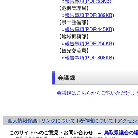
○
報告事項(PDF:63KB)
【危機管理局】
○
報告事項(PDF:389KB)
【県土整備部】
○
報告事項(PDF:445KB)
【地域振興部】
○
報告事項(PDF:256KB)
【観光交流局】
○
報告事項(PDF:808KB)
会議録
会議録はこちらからご覧いただけま
と
個人情報保護
|
リンクについて
|
著作権について
|
アクセシ
り
ネ
このサイトへのご意見・お問い合わせ
→
鳥取県議会の
ッ