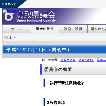
議会の動き
ホーム
議会・議員
開かれた
上へ
｜
平成29年7月21日（閉会中）
現在の位置：
鳥取県議会
議会の動き
委員会
委員会の概要
１執行部新任職員紹介
２報告事項