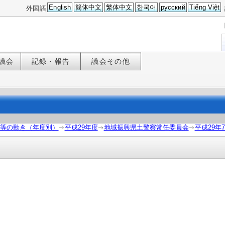
English
簡体中文
繁体中文
한국어
русский
Tiếng Việt
外国語
議会
記録・報告
議会その他
等の動き（年度別）
平成29年度
地域振興県土警察常任委員会
平成29年