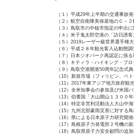
（１）平成29年上半期の交通
（２）航空自衛隊美保基地のＣ－２
（３）鳥取市の中核市指定の申出
（４）米子鬼太郎空港の「訪日誘
（５）2019レーザー級世界選手権
（６）平成２８年観光客入込動態調
（７）日本ジオパーク再
（８）キティラ・ハイキング・プロ
（９）鳥取空港開港50周年記念式
（10）新規市場（フィリピン、
（11）2017年東ア
（12）全米知事会の参
（13）伯耆国「大山開山１３
（14）特定非営利活動法人
（15）九州北部豪雨災害に対
（16）県による日本原子力
（17）島根原子力発電所
（18）鳥取県原子力安全顧問の