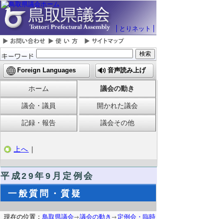
とりネット
Foreign Languages
音声読み上げ
ホーム
議会の動き
議会・議員
開かれた議会
記録・報告
議会その他
上へ
｜
平成29年9月定例会
一般質問・質疑
現在の位置：
鳥取県議会
議会の動き
定例会・臨時