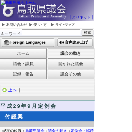
とりネット
Foreign Languages
音声読み上げ
ホーム
議会の動き
議会・議員
開かれた議会
記録・報告
議会その他
上へ
｜
平成29年9月定例会
付議案
現在の位置：
鳥取県議会
議会の動き
定例会・臨時