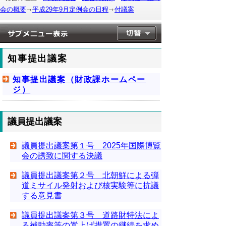
会の概要
平成29年9月定例会の日程
付議案
知事提出議案
知事提出議案（財政課ホームペー
ジ）
議員提出議案
議員提出議案第１号 2025年国際博覧
会の誘致に関する決議
議員提出議案第２号 北朝鮮による弾
道ミサイル発射および核実験等に抗議
する意見書
議員提出議案第３号 道路財特法によ
る補助率等の嵩上げ措置の継続を求め