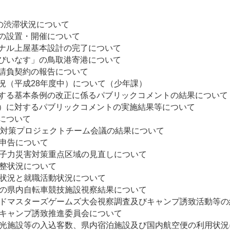
道路の渋滞状況について
議会の設置・開催について
ナル上屋基本設計の完了について
びいなす」の鳥取港寄港について
請負契約の報告について
況（平成28年度中）について（少年課）
管理に関する基本条例の改正に係るパブリックコメ
（変更案）に対するパブリックコメントの実施
の対応について
全対策プロジェクトチーム会議の結果について
自己申告について
原子力災害対策重点区域の見直しについて
係る調整状況について
施状況と就職活動状況について
部の県内自転車競技施設視察結果について
ワールドマスターズゲームズ大会視察調査及びキャンプ誘
ラキャンプ誘致推進委員会について
の主要観光施設等の入込客数、県内宿泊施設及び国内