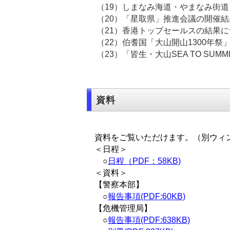
（19）しまなみ海道・や
（20）「星取県」推進会議
（21）香港トップセール
（22）伯耆国「大山開山1300
（23）「皆生・大山SEA TO SUMM
資料
資料をご覧いただけます。（別ウィ
＜日程＞
○
日程（PDF：58KB)
＜資料＞
【警察本部】
○
報告事項(PDF:60KB)
【危機管理局】
○
報告事項(PDF:638KB)