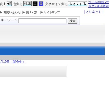
ツールの使い方
標準
黒
青
大きくする
読上
色変更
文字サイズ変更
ボタンを非表示
とりネット
5月19日（閉会中）