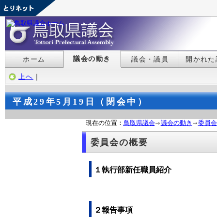
議会の動き
ホーム
議会・議員
開かれた
上へ
｜
平成29年5月19日（閉会中）
現在の位置：
鳥取県議会
議会の動き
委員会
委員会の概要
１執行部新任職員紹介
２報告事項