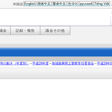
English
簡体中文
繁体中文
한국어
русский
Tiếng Việt
外国語
議会
記録・報告
議会その他
等の動き（年度別）
平成29年度
地域振興県土警察常任委員会
平成29年