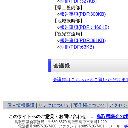
○
別冊(PDF:327KB)
【県土整備部】
○
報告事項(PDF:300KB)
【地域振興部】
○
報告事項(PDF：466KB)
【観光交流局】
○
報告事項(PDF:381KB)
○
別冊(PDF:63KB)
会議録
会議録はこちらからご覧いただけま
と
個人情報保護
|
リンクについて
|
著作権について
|
アクセシ
り
ネ
このサイトへのご意見・お問い合わせ
→
鳥取県議会の
ッ
鳥取県議会事務局
〒680-8570 鳥取県鳥取市東町1-220
電話番号:
0857-26-7460
ファクシミリ:0857-26-7461
メール：
gi
ト