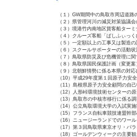
（１）GW期間中の鳥取市周辺
（２）県管理河川の減災対策協
（３）境港竹内南地区貨客船ターミ
（４）クルーズ客船「ぱしふぃっく
（５）一定額以上の工事又は製造の
（６）スクールサポーターの活動状
（７）鳥取県防災及び危機
（８）鳥取県国民保護計画
（９）北朝鮮情勢に係る本県
（10）平成29年度第１回原子力安
（11）島根県原子力安全顧問の
（12）人形峠環境技術センターの
（13）鳥取市の中核市移行に
（14）公立鳥取環境大学の入試実
（15）フランス自転車競技連盟幹
（16）ニュージーランドでの
（17）第３回鳥取県東京オリ・パ
（18）ゴールデンウィーク