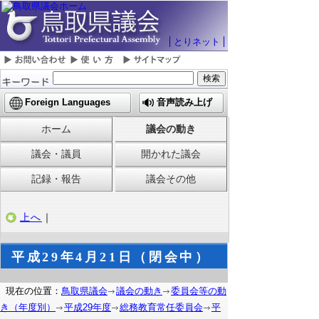
とりネット
Foreign Languages
音声読み上げ
ホーム
議会の動き
議会・議員
開かれた議会
記録・報告
議会その他
上へ
｜
平成29年4月21日（閉会中）
現在の位置：
鳥取県議会
議会の動き
委員会等の動
き（年度別）
平成29年度
総務教育常任委員会
平