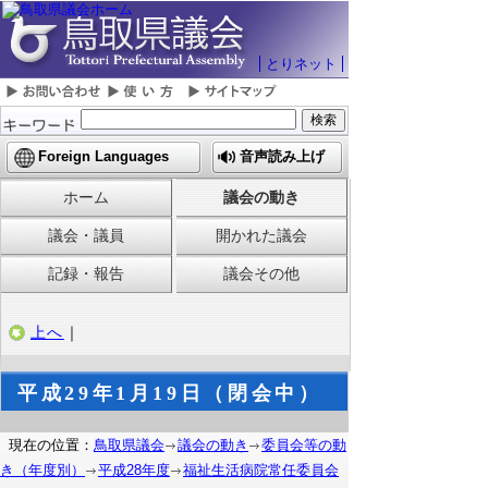
とりネット
Foreign Languages
音声読み上げ
ホーム
議会の動き
議会・議員
開かれた議会
記録・報告
議会その他
上へ
｜
平成29年1月19日（閉会中）
現在の位置：
鳥取県議会
議会の動き
委員会等の動
き（年度別）
平成28年度
福祉生活病院常任委員会