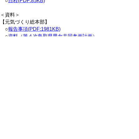
○
日程(PDF:85KB)
＜資料＞
【元気づくり総本部】
○
報告事項(PDF:1981KB)
○
資料（第４次鳥取県男女共同参画計画）
（案）(PDF:2405KB)
【総務部】
○
報告事項(PDF:249KB)
【教育委員会】
○
報告事項(PDF:1504KB)
○
別冊(PDF:1044KB)
○
資料１（鳥取県立美術館候補地評価表）
(PDF:1466KB)
○
資料（教育行政の点検及び評価）
(PDF:3405KB)