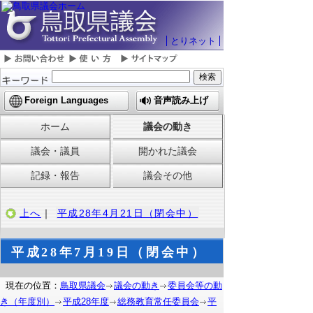
とりネット
Foreign Languages
音声読み上げ
ホーム
議会の動き
議会・議員
開かれた議会
記録・報告
議会その他
上へ
｜
平成28年4月21日（閉会中）
平成28年7月19日（閉会中）
現在の位置：
鳥取県議会
議会の動き
委員会等の動
き（年度別）
平成28年度
総務教育常任委員会
平