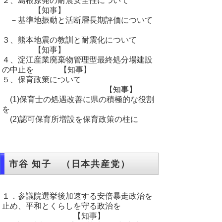
２、島根原発の耐震安全性について
【知事】
－基準地振動と活断層長期評価について
３、熊本地震の教訓と耐震化について
【知事】
４、淀江産業廃棄物管理型最終処分場建設
の中止を 【知事】
５、保育政策について
【知事】
(1)保育士の処遇改善に県の積極的な役割
を
(2)認可保育所増設を保育政策の柱に
市谷 知子 （日本共産党）
１．参議院選挙後加速する安倍暴走政治を
止め、平和とくらしを守る政治を
【知事】