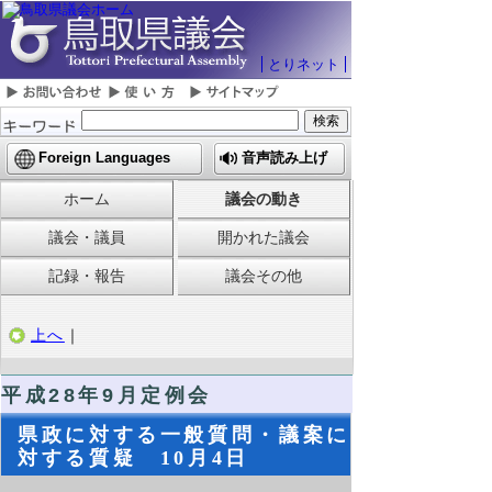
とりネット
Foreign Languages
音声読み上げ
ホーム
議会の動き
議会・議員
開かれた議会
記録・報告
議会その他
上へ
｜
平成28年9月定例会
県政に対する一般質問・議案に
対する質疑 10月4日