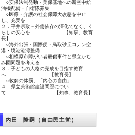
○安保法制発動・美保基地への新空中給
油機配備・自衛隊募集
○医療・介護の社会保障大改悪を中止
し、充実を
２．平井県政－外需依存の深化でなく、く
らしの安心を 【知事、教育
長】
○海外出張・国際便・鳥取砂丘コナン空
港・境港港湾整備
○相模原市障がい者殺傷事件と県立かち
み園問題を考える
３．子どもの人格の完成を目指す教育
へ 【教育長】
○教師の体罰、「内心の自由」
４．県立美術館建設問題につい
て 【知事、教育長】
内田 隆嗣（自由民主党）
１ 鳥取県西部の都市計画について