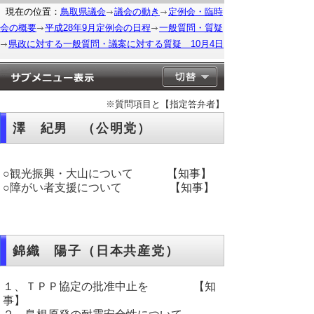
現在の位置：
鳥取県議会
議会の動き
定例会・臨時
会の概要
平成28年9月定例会の日程
一般質問・質疑
県政に対する一般質問・議案に対する質疑 10月4日
※質問項目と【指定答弁者】
澤 紀男 （公明党）
○観光振興・大山について 【知事】
○障がい者支援について 【知事】
錦織 陽子（日本共産党）
１、ＴＰＰ協定の批准中止を 【知
事】