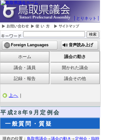
とりネット
Foreign Languages
音声読み上げ
ホーム
議会の動き
議会・議員
開かれた議会
記録・報告
議会その他
上へ
｜
平成28年9月定例会
一般質問・質疑
現在の位置：
鳥取県議会
議会の動き
定例会・臨時