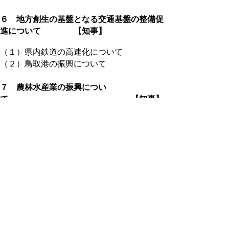
６ 地方創生の基盤となる交通基盤の整備促
進について 【知事】
（１）県内鉄道の高速化について
（２）鳥取港の振興について
７ 農林水産業の振興につい
て 【知事】
（１）ＴＰＰ協定発効の見通しと農林水産業
の競争力強化について
（２）つくり育てる漁業について
８ 教育行政の諸課題につい
て 【知事、教育
長 】
（１）県立美術館の検討状況と今後の予定に
ついて