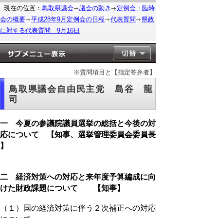
現在の位置：
鳥取県議会
議会の動き
定例会・臨時
会の概要
平成28年9月定例会の日程
代表質問
県政
に対する代表質問 9月16日
※質問項目と【指定答弁者】
鳥取県議会自由民主党 島谷 龍
司
一 今夏の参議院議員選挙の総括と今後の対
応について 【知事、選挙管理委員会委員長
】
二 経済対策への対応と来年度予算編成に向
けた財政課題について 【知事】
（１）国の経済対策に伴う２次補正への対応