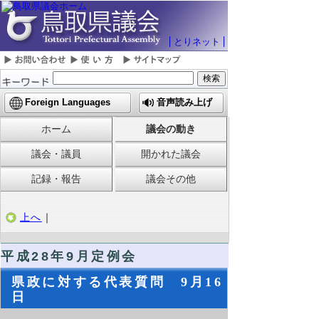
とりネット
Foreign Languages
音声読み上げ
ホーム
議会の動き
議会・議員
開かれた議会
記録・報告
議会その他
上へ
｜
平成28年9月定例会
県政に対する代表質問 9月16
日