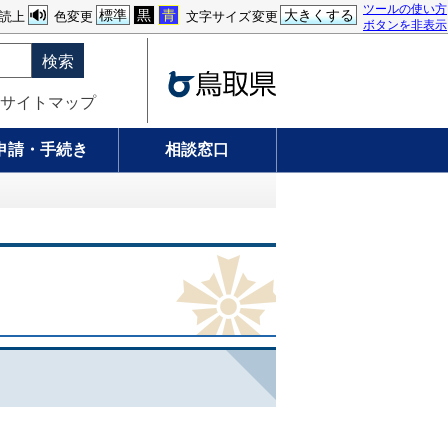
ツールの使い方
標準
黒
青
大きくする
読上
色変更
文字サイズ変更
ボタンを非表示
検索
サイトマップ
申請・手続き
相談窓口