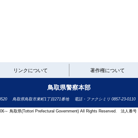
と
リンクについて
著作権について
り
ネ
ッ
鳥取県警察本部
ト
へ
-8520
鳥取県鳥取市東町1丁目271番地
電話・ファクシミリ
0857-23-0110
の
2006～ 鳥取県(Tottori Prefectural Government) All Rights Reserved. 法人番号