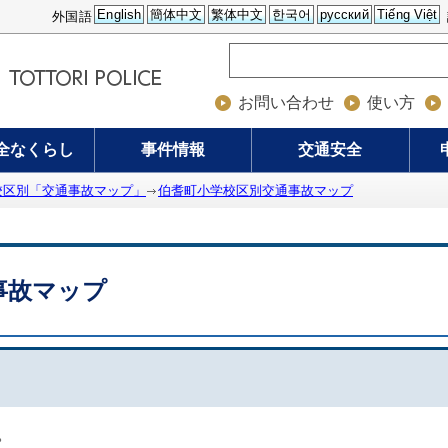
English
簡体中文
繁体中文
한국어
русский
Tiếng Việt
外国語
お問い合わせ
使い方
全なくらし
事件情報
交通安全
校区別「交通事故マップ」
伯耆町小学校区別交通事故マップ
事故マップ
。