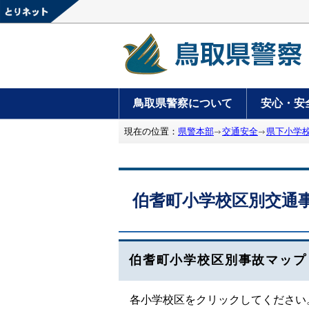
鳥取県警察について
安心・安
現在の位置：
県警本部
交通安全
県下小学
伯耆町小学校区別交通
伯耆町小学校区別事故マップ
各小学校区をクリックしてください