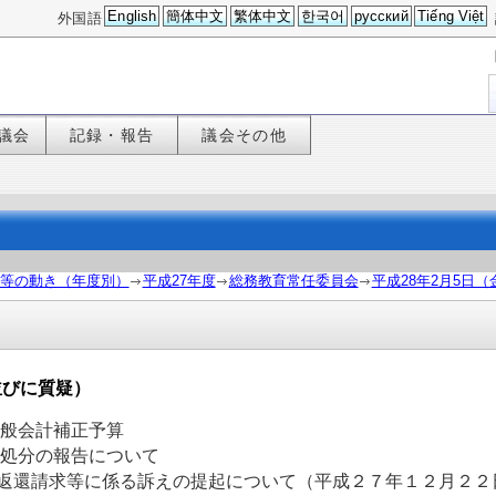
English
簡体中文
繁体中文
한국어
русский
Tiếng Việt
外国語
議会
記録・報告
議会その他
等の動き（年度別）
平成27年度
総務教育常任委員会
平成28年2月5日（
並びに質疑）
県一般会計補正予算
決処分の報告について
返還請求等に係る訴えの提起について（平成２７年１２月２２