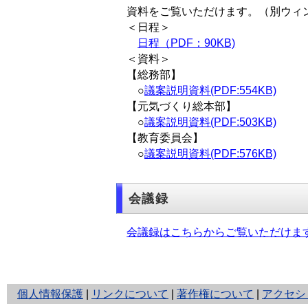
資料をご覧いただけます。（別ウィ
＜日程＞
日程（PDF：90KB)
＜資料＞
【総務部】
○
議案説明資料(PDF:554KB)
【元気づくり総本部】
○
議案説明資料(PDF:503KB)
【教育委員会】
○
議案説明資料(PDF:576KB)
会議録
会議録はこちらからご覧いただけま
と
個人情報保護
|
リンクについて
|
著作権について
|
アクセシ
り