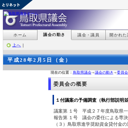
議会の動き
ホーム
議会・議員
開かれた
上へ
｜
平成28年2月5日（金）
現在の位置：
鳥取県議会
議会の動き
委員会
委員会の概要
１付議案の予備調査（執行部説明
議案第 １号 平成２７年度鳥取
報告第 １号 議会の委任による専
（３）鳥取県進学奨励資金貸付金の