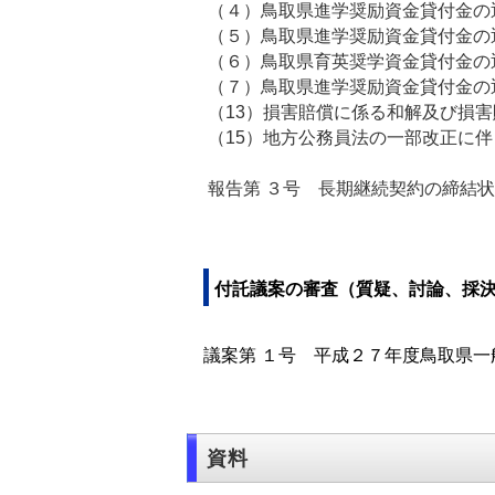
（４）鳥取県進学奨励資金貸付金の
（５）鳥取県進学奨励資金貸付金の
（６）鳥取県育英奨学資金貸付金の
（７）鳥取県進学奨励資金貸付金の
（13）損害賠償に係る和解及び損
（15）地方公務員法の一部改
報告第 ３号 長期継続契約の締
付託議案の審査（質疑、討論、採
議案第 １号 平成２７年度鳥取県一
資料