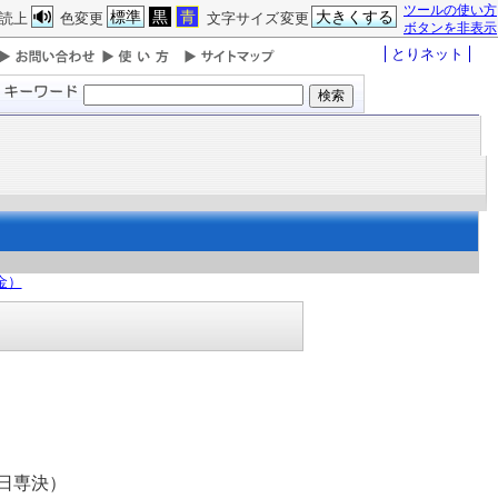
ツールの使い方
標準
黒
青
大きくする
読上
色変更
文字サイズ変更
ボタンを非表示
とりネット
金）
日専決）