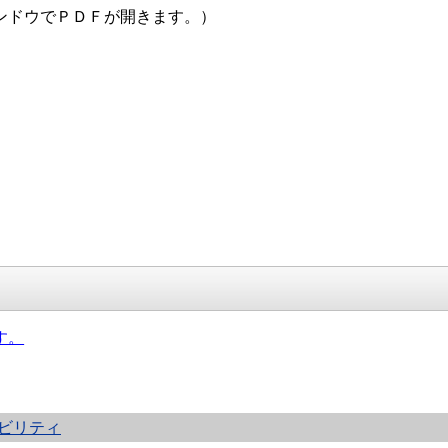
ンドウでＰＤＦが開きます。）
す。
ビリティ