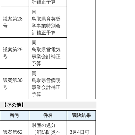
計補正予算
同
議案第28
鳥取県育英奨
号
学事業特別会
計補正予算
同
議案第29
鳥取県営電気
号
事業会計補正
予算
同
議案第30
鳥取県営病院
号
事業会計補正
予算
【その他】
番号
件名
議決結果
財産の処分
議案第62
（消防防災ヘ
3月4日可