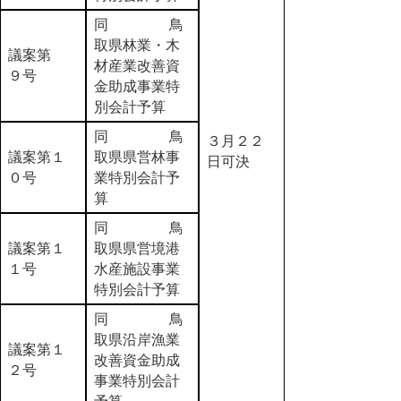
同 鳥
取県林業・木
議案第
材産業改善資
９号
金助成事業特
別会計予算
同 鳥
３月２２
議案第１
取県県営林事
日可決
０号
業特別会計予
算
同 鳥
議案第１
取県県営境港
１号
水産施設事業
特別会計予算
同 鳥
取県沿岸漁業
議案第１
改善資金助成
２号
事業特別会計