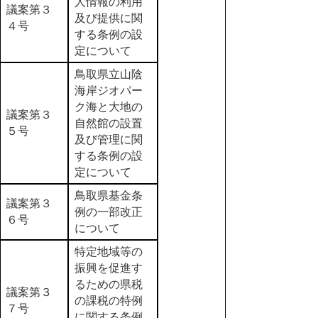
人情報の利用
議案第３
及び提供に関
４号
する条例の設
定について
鳥取県立山陰
海岸ジオパー
ク海と大地の
議案第３
自然館の設置
５号
及び管理に関
する条例の設
定について
鳥取県基金条
議案第３
例の一部改正
６号
について
特定地域等の
振興を促進す
るための県税
議案第３
の課税の特例
７号
に関する条例