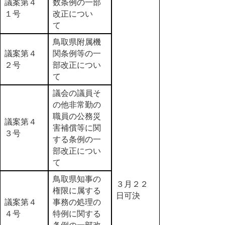
議案第４
数条例の一部
１号
改正につい
て
鳥取県附属機
議案第４
関条例等の一
２号
部改正につい
て
議会の議員そ
の他非常勤の
職員の公務災
議案第４
害補償等に関
３号
する条例の一
部改正につい
て
鳥取県知事の
３月２２
権限に属する
日可決
議案第４
事務の処理の
４号
特例に関する