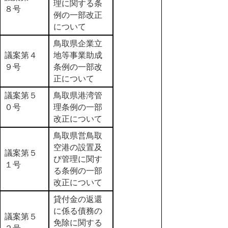
理に関する条
８号
例の一部改正
について
鳥取県企業立
議案第４
地等事業助成
９号
条例の一部改
正について
議案第５
鳥取県港湾管
０号
理条例の一部
改正について
鳥取県営鳥取
空港の設置及
議案第５
び管理に関す
１号
る条例の一部
改正について
貸付金の返還
に係る債務の
議案第５
免除に関する