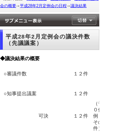
会の概要
平成28年2月定例会の日程
議決結果
平成28年2月定例会の議決件数
（先議議案）
◆議決結果の概要
○審議件数
１２件
○知事提出議案
１２件
（予算 １
０件、条
可決
１２件
例 １件、
その他 １
件）