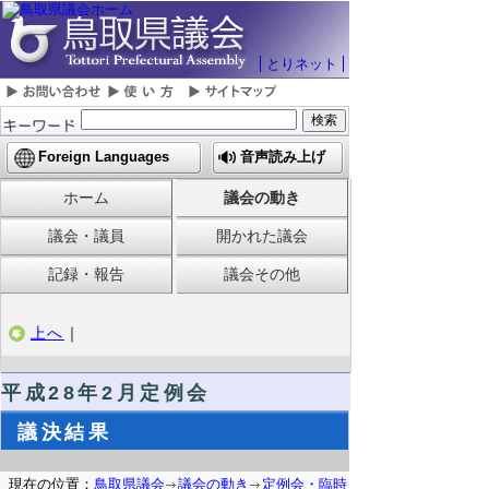
とりネット
Foreign Languages
音声読み上げ
ホーム
議会の動き
議会・議員
開かれた議会
記録・報告
議会その他
上へ
｜
平成28年2月定例会
議決結果
現在の位置：
鳥取県議会
議会の動き
定例会・臨時