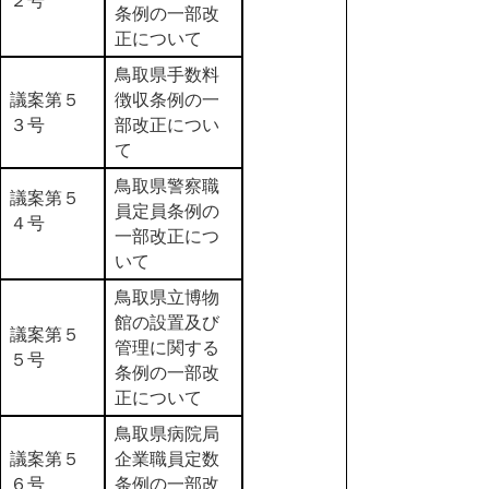
２号
条例の一部改
正について
鳥取県手数料
議案第５
徴収条例の一
３号
部改正につい
て
鳥取県警察職
議案第５
員定員条例の
４号
一部改正につ
いて
鳥取県立博物
館の設置及び
議案第５
管理に関する
５号
条例の一部改
正について
鳥取県病院局
議案第５
企業職員定数
６号
条例の一部改