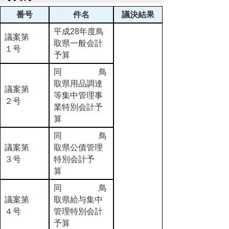
番号
件名
議決結果
平成28年度鳥
議案第
取県一般会計
１号
予算
同 鳥
取県用品調達
議案第
等集中管理事
２号
業特別会計予
算
同 鳥
議案第
取県公債管理
３号
特別会計予
算
同 鳥
議案第
取県給与集中
４号
管理特別会計
予算