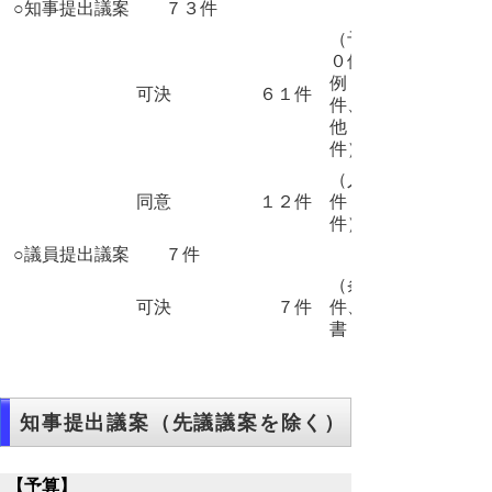
○知事提出議案 ７３件
（予算 ２
０件、条
例 ２９
可決
６１件
件、その
他 １２
件）
（人事案
同意
１２件
件 １２
件）
○議員提出議案 ７件
（条例 ２
可決
７件
件、意見
書 ５件）
知事提出議案（先議議案を除く）
【予算】