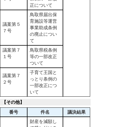
正について
鳥取県届出保
育施設等運営
議案第５
事業助成条例
７号
の廃止につい
て
議案第７
鳥取県税条例
１号
等の一部改正
ついて
子育て王国と
議案第７
っとり条例の
２号
一部改正につ
いて
【その他】
番号
件名
議決結果
財産を減額し