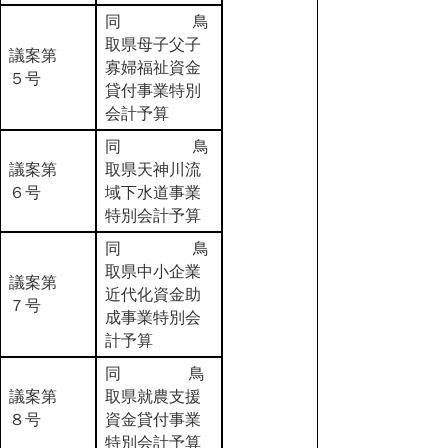
同 鳥
取県母子父子
議案第
寡婦福祉資金
５号
貸付事業特別
会計予算
同 鳥
議案第
取県天神川流
６号
域下水道事業
特別会計予算
同 鳥
取県中小企業
議案第
近代化資金助
７号
成事業特別会
計予算
同 鳥
議案第
取県就農支援
８号
資金貸付事業
特別会計予算