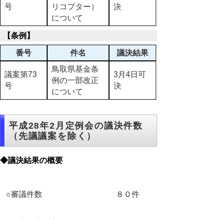
号
リコプター）
決
について
【条例】
番号
件名
議決結果
鳥取県基金条
議案第73
3月4日可
例の一部改正
号
決
について
平成28年2月定例会の議決件数
（先議議案を除く）
◆議決結果の概要
○審議件数
８０件