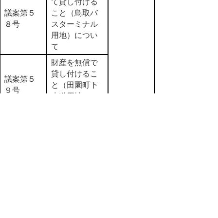
て貸し付ける
議案第５
こと（鳥取バ
８号
スターミナル
用地）につい
て
財産を無償で
貸し付けるこ
議案第５
と（田園町下
９号
水道用地）に
ついて
財産を無償で
貸し付けるこ
と（鳥取大学
議案第６
付属小・中学
０号
校整備事業用
地）につい
て
財産を無償で
譲渡すること