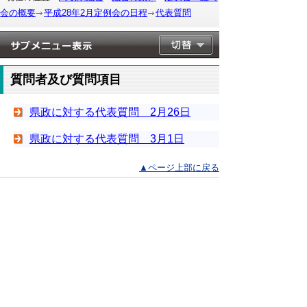
会の概要
平成28年2月定例会の日程
代表質問
質問者及び質問項目
県政に対する代表質問 2月26日
県政に対する代表質問 3月1日
▲ページ上部に戻る
と
個人情報保護
|
リンクについて
|
著作権に
り
ついて
|
アクセシビリティ
ネ
このサイトへのご意見・お問い合わせ
ッ
→
鳥取県議会の場所
ト
鳥取県議会事務局
〒680-8570 鳥取県鳥取市東町1-220
へ
電話番号:
0857-26-7460