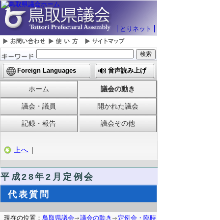
とりネット
Foreign Languages
音声読み上げ
ホーム
議会の動き
議会・議員
開かれた議会
記録・報告
議会その他
上へ
｜
平成28年2月定例会
代表質問
現在の位置：
鳥取県議会
議会の動き
定例会・臨時