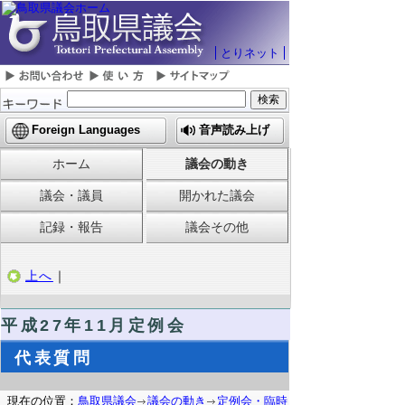
とりネット
Foreign Languages
音声読み上げ
ホーム
議会の動き
議会・議員
開かれた議会
記録・報告
議会その他
上へ
｜
平成27年11月定例会
代表質問
現在の位置：
鳥取県議会
議会の動き
定例会・臨時