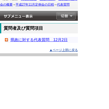
会の概要
平成27年11月定例会の日程
代表質問
質問者及び質問項目
県政に対する代表質問 12月2日
▲ページ上部に戻る
と
個人情報保護
|
リンクについて
|
著作権に
り
ついて
|
アクセシビリティ
ネ
このサイトへのご意見・お問い合わせ
ッ
→
鳥取県議会の場所
ト
鳥取県議会事務局
〒680-8570 鳥取県鳥取市東町1-220
へ
電話番号:
0857-26-7460
ファクシミリ:0857-26-7461
の
メール：
gikaisoumu@pref.tottori.lg.jp