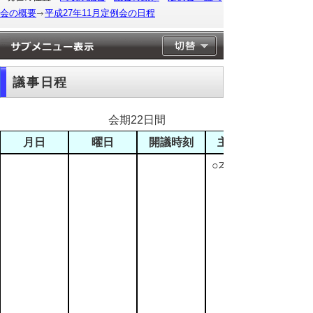
会の概要
平成27年11月定例会の日程
議事日程
会期22日間
月日
曜日
開議時刻
主な日程
○本会議