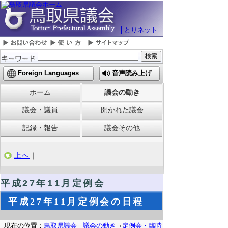
とりネット
Foreign Languages
音声読み上げ
ホーム
議会の動き
議会・議員
開かれた議会
記録・報告
議会その他
上へ
｜
平成27年11月定例会
平成27年11月定例会の日程
現在の位置：
鳥取県議会
議会の動き
定例会・臨時