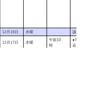
12月16日
水曜
議事整理日
午前10
●常任委員
12月17日
木曜
時
会
午前10
●特別委員
12月18日
金曜
時
会
12月19日
土曜
休会
12月20日
日曜
休会
○本会議