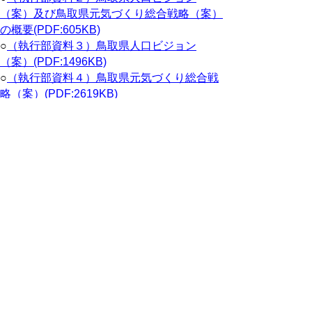
（案）及び鳥取県元気づくり総合戦略（案）
の概要(PDF:605KB)
○
（執行部資料３）鳥取県人口ビジョン
（案）(PDF:1496KB)
○
（執行部資料４）鳥取県元気づくり総合戦
略（案）(PDF:2619KB)
○
（執行部資料５）各市町村の人口ビジョ
ン・総合戦略の策定状況(PDF:229KB)
○
（議会資料１）鳥取県議会議員全員協議会
傍聴要領の一部改正について(PDF:29KB)
会議録
会議録はこちらからご覧いただけます。
▲ページ上部に戻る