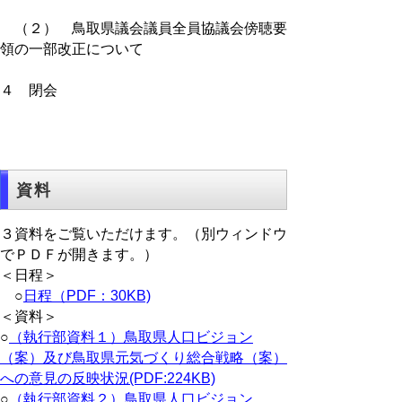
（２） 鳥取県議会議員全員協議会傍聴要
領の一部改正について
４ 閉会
資料
３資料をご覧いただけます。（別ウィンドウ
でＰＤＦが開きます。）
＜日程＞
○
日程（PDF：30KB)
＜資料＞
○
（執行部資料１）鳥取県人口ビジョン
（案）及び鳥取県元気づくり総合戦略（案）
への意見の反映状況(PDF:224KB)
○
（執行部資料２）鳥取県人口ビジョン