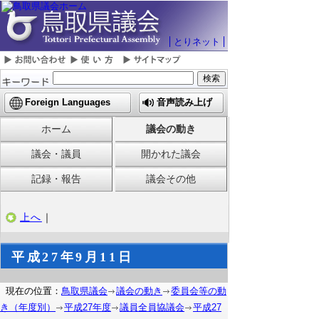
とりネット
Foreign Languages
音声読み上げ
ホーム
議会の動き
議会・議員
開かれた議会
記録・報告
議会その他
上へ
｜
平成27年9月11日
現在の位置：
鳥取県議会
議会の動き
委員会等の動
き（年度別）
平成27年度
議員全員協議会
平成27