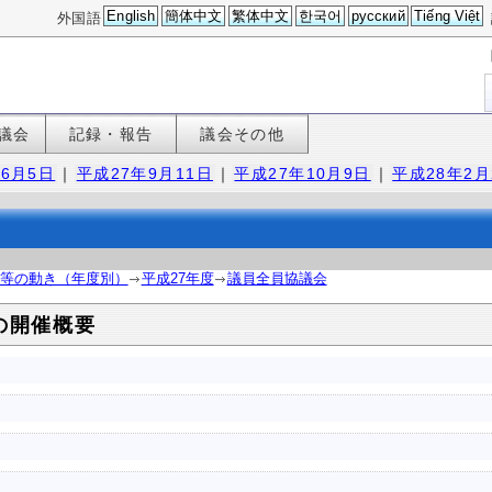
English
簡体中文
繁体中文
한국어
русский
Tiếng Việt
外国語
議会
記録・報告
議会その他
6月5日
｜
平成27年9月11日
｜
平成27年10月9日
｜
平成28年2月
等の動き（年度別）
平成27年度
議員全員協議会
の開催概要