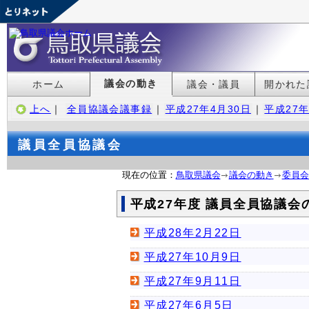
議会の動き
ホーム
議会・議員
開かれた
上へ
｜
全員協議会議事録
｜
平成27年4月30日
｜
平成27年
議員全員協議会
現在の位置：
鳥取県議会
議会の動き
委員会
平成27年度 議員全員協議会
平成28年2月22日
平成27年10月9日
平成27年9月11日
平成27年6月5日