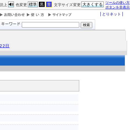
ツールの使い方
標準
黒
青
大きくする
読上
色変更
文字サイズ変更
ボタンを非表示
とりネット
22日