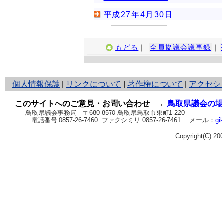
平成27年4月30日
もどる
｜
全員協議会議事録
｜
と
個人情報保護
|
リンクについて
|
著作権について
|
アクセシ
り
ネ
このサイトへのご意見・お問い合わせ
→
鳥取県議会の
ッ
鳥取県議会事務局
〒680-8570 鳥取県鳥取市東町1-220
電話番号:
0857-26-7460
ファクシミリ:0857-26-7461
メール：
gi
ト
へ
Copyright(C) 2
の