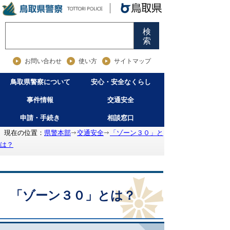
検
索
お問い合わせ
使い方
サイトマップ
鳥取県警察について
安心・安全なくらし
事件情報
交通安全
申請・手続き
相談窓口
現在の位置：
県警本部
交通安全
「ゾーン３０」と
は？
「ゾーン３０」とは？