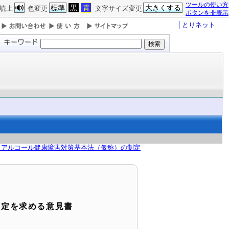
ツールの使い方
標準
黒
青
大きくする
読上
色変更
文字サイズ変更
ボタンを非表示
とりネット
 アルコール健康障害対策基本法（仮称）の制定
制定を求める意見書