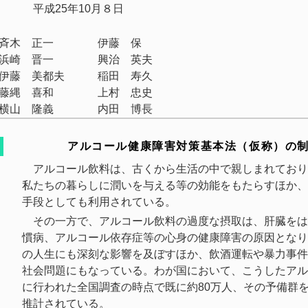
平成25年10月８日
斉木 正一
伊藤 保
浜崎 晋一
興治 英夫
伊藤 美都夫
稲田 寿久
藤縄 喜和
上村 忠史
横山 隆義
内田 博長
アルコール健康障害対策基本法（仮称）の
アルコール飲料は、古くから生活の中で親しまれており
私たちの暮らしに潤いを与える等の効能をもたらすほか、
手段としても利用されている。
その一方で、アルコール飲料の過度な摂取は、肝臓をは
慣病、アルコール依存症等の心身の健康障害の原因となり
の人生にも深刻な影響を及ぼすほか、飲酒運転や暴力事件
社会問題にもなっている。わが国において、こうしたアル
に行われた全国調査の時点で既に約80万人、その予備群を
推計されている。