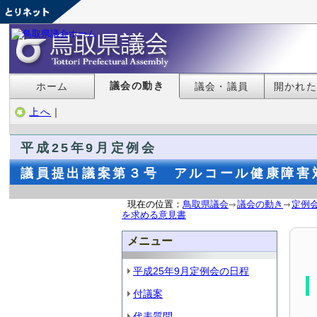
議会の動き
ホーム
議会・議員
開かれ
上へ
｜
平成25年9月定例会
議員提出議案第３号 アルコール健康障害
現在の位置：
鳥取県議会
議会の動き
定例
を求める意見書
メニュー
平成25年9月定例会の日程
付議案
代表質問