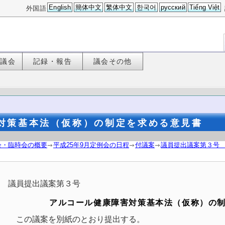
English
簡体中文
繁体中文
한국어
русский
Tiếng Việt
外国語
た議会
記録・報告
議会その他
対策基本法（仮称）の制定を求める意見書
会・臨時会の概要
平成25年9月定例会の日程
付議案
議員提出議案第３号
議員提出議案第３号
アルコール健康障害対策基本法（仮称）の
この議案を別紙のとおり提出する。