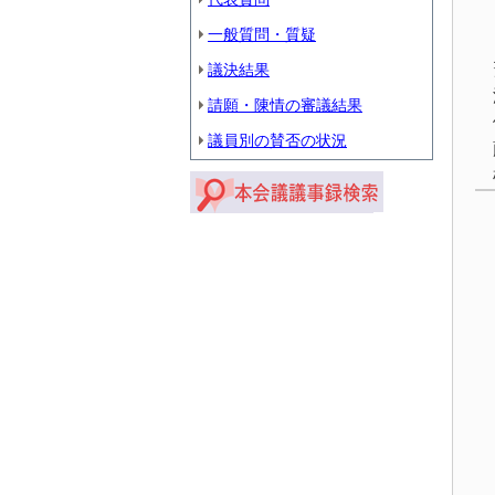
一般質問・質疑
議決結果
請願・陳情の審議結果
議員別の賛否の状況