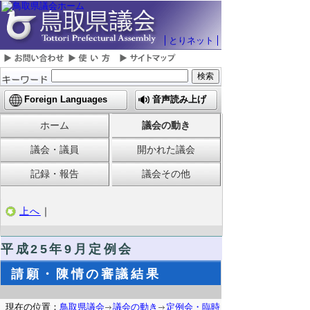
とりネット
Foreign Languages
音声読み上げ
ホーム
議会の動き
議会・議員
開かれた議会
記録・報告
議会その他
上へ
｜
平成25年9月定例会
請願・陳情の審議結果
現在の位置：
鳥取県議会
議会の動き
定例会・臨時