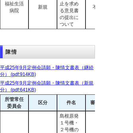
福祉生活
止を求め
新規
不採択
病院
る意見書
の提出に
ついて
陳情
平成25年9月定例会請願・陳情文書表（継続
分） (pdf:914KB)
平成25年9月定例会請願・陳情文書表（新規
分） (pdf:641KB)
所管常任
区分
件名
審査結果
委員会
島根原発
１号機・
２号機の