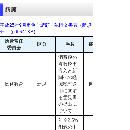
請願
平成25年9月定例会請願・陳情文書表（新規
分） (pdf:641KB)
所管常任
区分
件名
審査結果
委員会
消費税の
複数税率
導入と新
聞への軽
総務教育
新規
減税率適
趣旨採択
用に関す
る意見書
の提出に
ついて
年金2.5%
削減の中