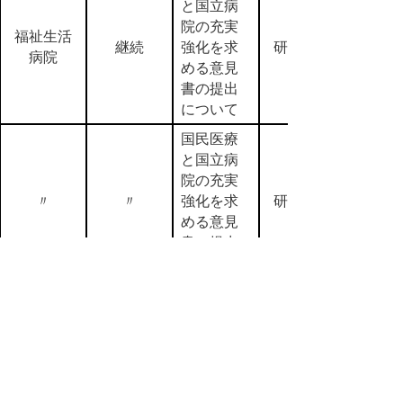
と国立病
院の充実
福祉生活
継続
強化を求
研究留保
病院
める意見
書の提出
について
国民医療
と国立病
院の充実
〃
〃
強化を求
研究留保
める意見
書の提出
について
誘致等に
より看護
師等養成
〃
〃
研究留保
所を設置
すること
について