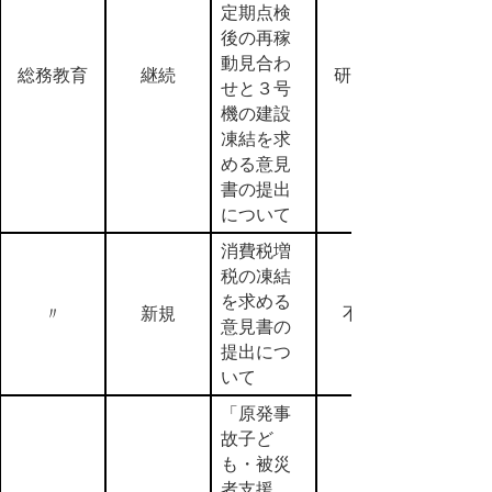
定期点検
後の再稼
動見合わ
総務教育
継続
研究留保
せと３号
機の建設
凍結を求
める意見
書の提出
について
消費税増
税の凍結
を求める
〃
新規
不採択
意見書の
提出につ
いて
「原発事
故子ど
も・被災
者支援