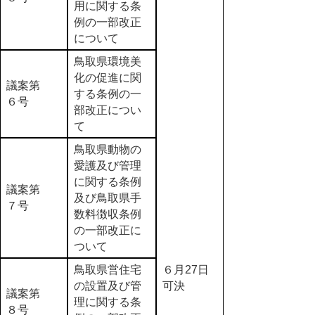
用に関する条
例の一部改正
について
鳥取県環境美
化の促進に関
議案第
する条例の一
６号
部改正につい
て
鳥取県動物の
愛護及び管理
に関する条例
議案第
及び鳥取県手
７号
数料徴収条例
の一部改正に
ついて
鳥取県営住宅
６月27日
の設置及び管
可決
議案第
理に関する条
８号