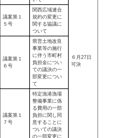
関西広域連合
議案第１
規約の変更に
５号
関する協議に
ついて
県営土地改良
事業等の施行
に伴う市町村
６月27日
議案第１
負担金につい
可決
６号
ての議決の一
部変更につい
て
特定漁港漁場
整備事業に係
る費用の一部
議案第１
負担に関し同
７号
意することに
ついての議決
の一部変更に