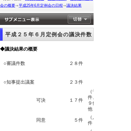
会の概要
平成25年6月定例会の日程
議決結果
平成２５年６月定例会の議決件数
◆議決結果の概要
○審議件数
２８件
○知事提出議案
２３件
（予算 ３
件、条例
可決
１７件
９件、その
他 ５件）
（人事案
同意
５件
件 ５件）