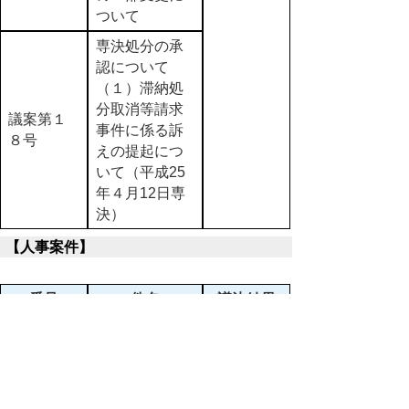
ついて
専決処分の承
認について
（１）滞納処
分取消等請求
議案第１
事件に係る訴
８号
えの提起につ
いて（平成25
年４月12日専
決）
【人事案件】
番号
件名
議決結果
鳥取県副知事
議案第１
の選任につい
９号
て
鳥取県監査委