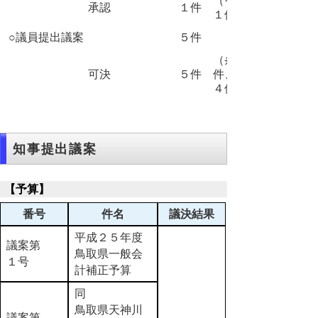
（その他
承認
１件
１件）
○議員提出議案
５件
（条例 １
可決
５件
件、意見書
４件）
知事提出議案
【予算】
番号
件名
議決結果
平成２５年度
議案第
鳥取県一般会
１号
計補正予算
同
鳥取県天神川
議案第