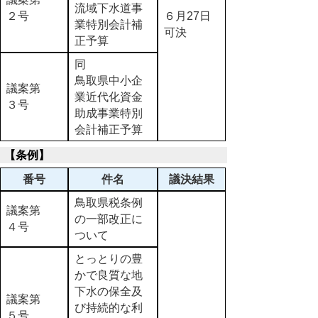
流域下水道事
２号
６月27日
業特別会計補
可決
正予算
同
鳥取県中小企
議案第
業近代化資金
３号
助成事業特別
会計補正予算
【条例】
番号
件名
議決結果
鳥取県税条例
議案第
の一部改正に
４号
ついて
とっとりの豊
かで良質な地
下水の保全及
議案第
び持続的な利
５号