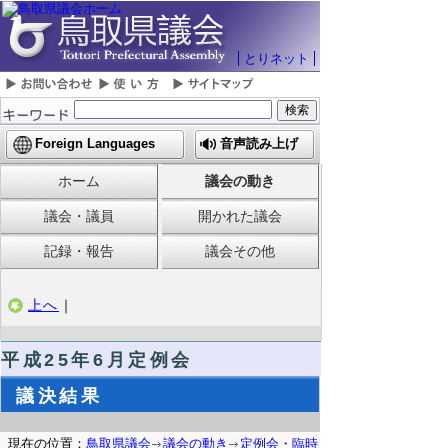
とりネット
Foreign Languages
音声読み上げ
ホーム
議会の動き
議会・議員
開かれた議会
記録・報告
議会その他
上へ
｜
平成25年6月定例会
議決結果
現在の位置：
鳥取県議会
議会の動き
定例会・臨時