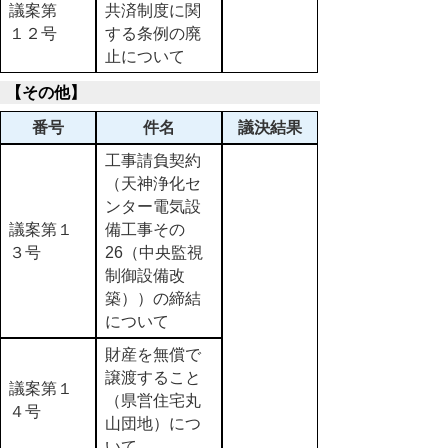
議案第
共済制度に関
１２号
する条例の廃
止について
【その他】
番号
件名
議決結果
工事請負契約
（天神浄化セ
ンター電気設
議案第１
備工事その
３号
26（中央監視
制御設備改
築））の締結
について
財産を無償で
譲渡すること
議案第１
（県営住宅丸
４号
山団地）につ
いて