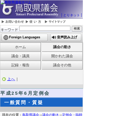
とりネット
Foreign Languages
音声読み上げ
ホーム
議会の動き
議会・議員
開かれた議会
記録・報告
議会その他
上へ
｜
平成25年6月定例会
一般質問・質疑
現在の位置：
鳥取県議会
議会の動き
定例会・臨時