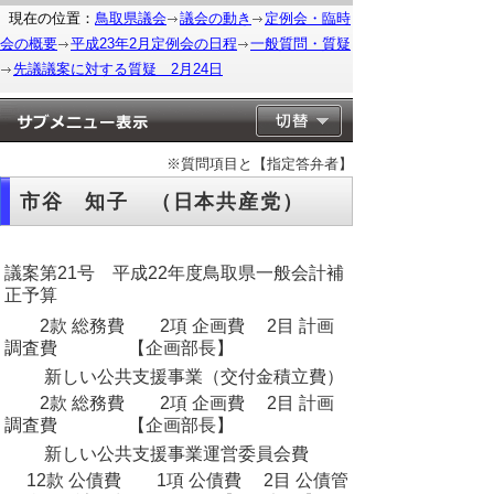
現在の位置：
鳥取県議会
議会の動き
定例会・臨時
会の概要
平成23年2月定例会の日程
一般質問・質疑
先議議案に対する質疑 2月24日
※質問項目と【指定答弁者】
市谷 知子 （日本共産党）
議案第21号 平成22年度鳥取県一般会計補
正予算
2款 総務費 2項 企画費 2目 計画
調査費 【企画部長】
新しい公共支援事業（交付金積立費）
2款 総務費 2項 企画費 2目 計画
調査費 【企画部長】
新しい公共支援事業運営委員会費
12款 公債費 1項 公債費 2目 公債管