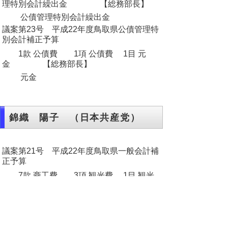
理特別会計繰出金 【総務部長】
公債管理特別会計繰出金
議案第23号 平成22年度鳥取県公債管理特
別会計補正予算
1款 公債費 1項 公債費 1目 元
金 【総務部長】
元金
錦織 陽子 （日本共産党）
議案第21号 平成22年度鳥取県一般会計補
正予算
7款 商工費 3項 観光費 1目 観光
費 【文化観光局長】
アジア国際クルーズ船誘致推進事業
9款 警察費 2項 警察活動費 2目
刑事警察費 【警察本部長】