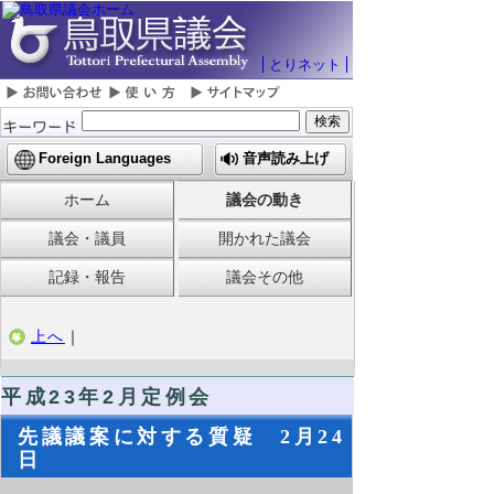
とりネット
Foreign Languages
音声読み上げ
ホーム
議会の動き
議会・議員
開かれた議会
記録・報告
議会その他
上へ
｜
平成23年2月定例会
先議議案に対する質疑 2月24
日