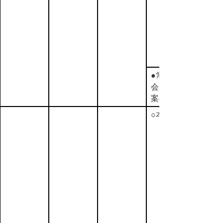
●常任委員
会（先議議
案の審査）
○本会議