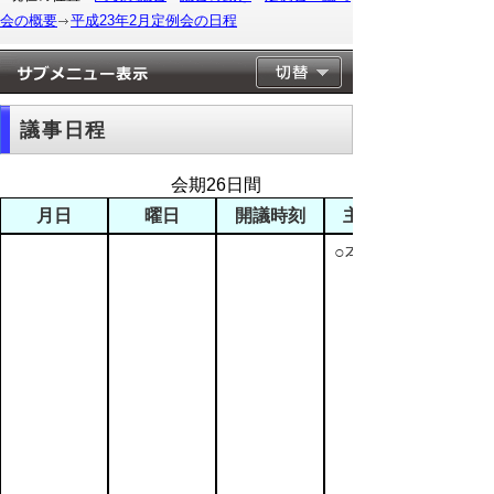
会の概要
平成23年2月定例会の日程
議事日程
会期26日間
月日
曜日
開議時刻
主な日程
○本会議