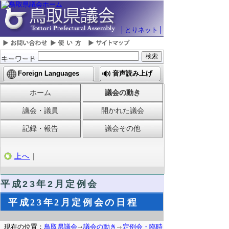
とりネット
Foreign Languages
音声読み上げ
ホーム
議会の動き
議会・議員
開かれた議会
記録・報告
議会その他
上へ
｜
平成23年2月定例会
平成23年2月定例会の日程
現在の位置：
鳥取県議会
議会の動き
定例会・臨時