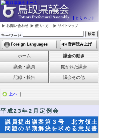
とりネット
Foreign Languages
音声読み上げ
ホーム
議会の動き
議会・議員
開かれた議会
記録・報告
議会その他
上へ
｜
平成23年2月定例会
議員提出議案第３号 北方領土
問題の早期解決を求める意見書