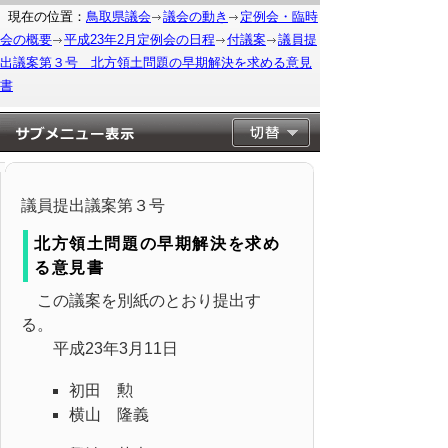
現在の位置：
鳥取県議会
議会の動き
定例会・臨時
会の概要
平成23年2月定例会の日程
付議案
議員提
出議案第３号 北方領土問題の早期解決を求める意見
書
議員提出議案第３号
北方領土問題の早期解決を求め
る意見書
この議案を別紙のとおり提出す
る。
平成23年3月11日
初田 勲
横山 隆義