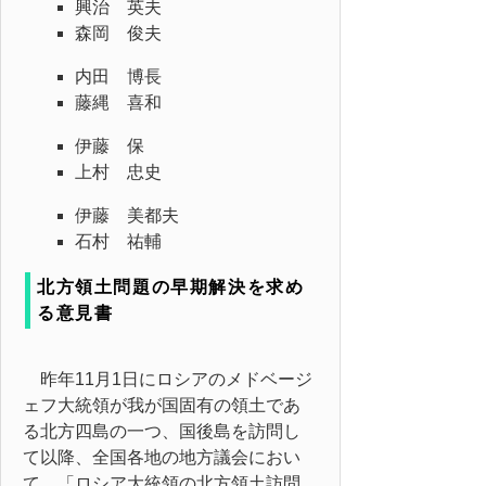
興治 英夫
森岡 俊夫
内田 博長
藤縄 喜和
伊藤 保
上村 忠史
伊藤 美都夫
石村 祐輔
北方領土問題の早期解決を求め
る意見書
昨年11月1日にロシアのメドベージ
ェフ大統領が我が国固有の領土であ
る北方四島の一つ、国後島を訪問し
て以降、全国各地の地方議会におい
て、「ロシア大統領の北方領土訪問