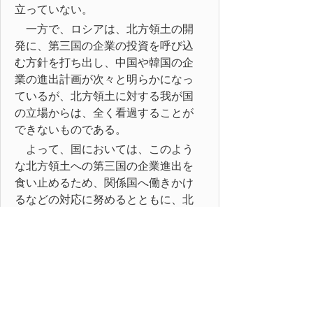
立っていない。
一方で、ロシアは、北方領土の開
発に、第三国の企業の投資を呼び込
む方針を打ち出し、中国や韓国の企
業の進出計画が次々と明らかになっ
ているが、北方領土に対する我が国
の立場からは、全く看過することが
できないものである。
よって、国においては、このよう
な北方領土への第三国の企業進出を
食い止めるため、関係国へ働きかけ
るなどの対応に努めるとともに、北
方領土問題の一日も早い解決に向け
て、これまでの両国間の諸合意、諸
文書を基礎に、毅然とした姿勢を示
しつつ、粘り強く領土交渉を推し進
めるよう強く要望する。