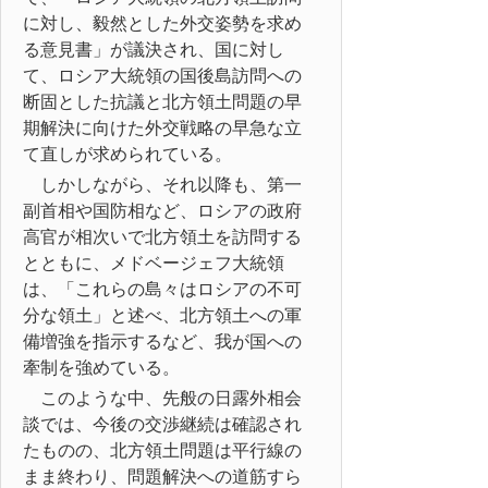
に対し、毅然とした外交姿勢を求め
る意見書」が議決され、国に対し
て、ロシア大統領の国後島訪問への
断固とした抗議と北方領土問題の早
期解決に向けた外交戦略の早急な立
て直しが求められている。
しかしながら、それ以降も、第一
副首相や国防相など、ロシアの政府
高官が相次いで北方領土を訪問する
とともに、メドベージェフ大統領
は、「これらの島々はロシアの不可
分な領土」と述べ、北方領土への軍
備増強を指示するなど、我が国への
牽制を強めている。
このような中、先般の日露外相会
談では、今後の交渉継続は確認され
たものの、北方領土問題は平行線の
まま終わり、問題解決への道筋すら