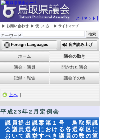
とりネット
Foreign Languages
音声読み上げ
ホーム
議会の動き
議会・議員
開かれた議会
記録・報告
議会その他
上へ
｜
平成23年2月定例会
議員提出議案第１号 鳥取県議
会議員選挙における各選挙区に
おいて選挙すべき議員の数の算