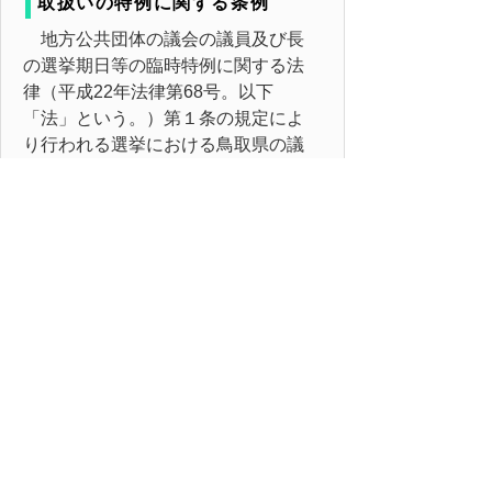
取扱いの特例に関する条例
地方公共団体の議会の議員及び長
の選挙期日等の臨時特例に関する法
律（平成22年法律第68号。以下
「法」という。）第１条の規定によ
り行われる選挙における鳥取県の議
会の議員の選挙区につき公職選挙法
（昭和25年法律第100号）第15条第８
項の規定を適用する場合における人
口については、法附則第２条第１項
の規定により、官報で公示された平
成17年の国勢調査の結果による人口
とする。
附則
この条例は、公布の日から施行す
る。
▲ページ上部に戻る