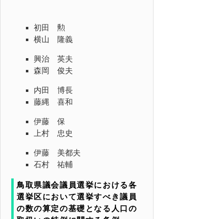
初田 勲
横山 隆義
興治 英夫
森岡 俊夫
内田 博長
藤縄 喜和
伊藤 保
上村 忠史
伊藤 美都夫
石村 祐輔
鳥取県議会議員選挙における各
選挙区において選挙すべき議員
の数の算定の基礎となる人口の