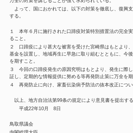
万全の対策を講じることが強く求められている。
よって、国におかれては、以下の対策を徹底し、復興支
する。
１ 本年６月に施行された口蹄疫対策特別措置法の完全実
ること。
２ 口蹄疫により甚大な被害を受けた宮崎県はもとより、
基金を設置し、地域再生に早急に取り組むとともに、今後
を期すこと。
３ 今回の口蹄疫発生の原因究明はもとより、発生に際し
証し、定期的な情報提供に努める等再発防止策に万全を期
４ 再発防止に向け、家畜伝染病予防法の抜本改正につい
以上、地方自治法第99条の規定により意見書を提出す
平成22年10月 8日
鳥取県議会
内閣総理大臣