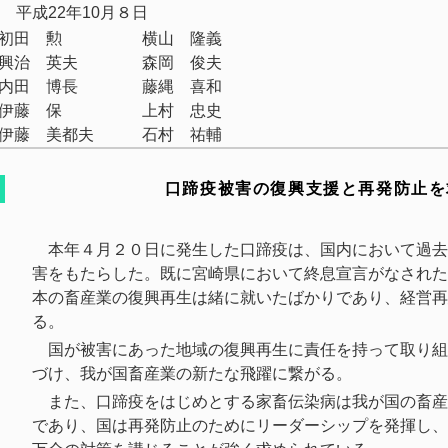
平成22年10月８日
初田 勲
横山 隆義
興治 英夫
森岡 俊夫
内田 博長
藤縄 喜和
伊藤 保
上村 忠史
伊藤 美都夫
石村 祐輔
口蹄疫被害の復興支援と再発防止を
本年４月２０日に発生した口蹄疫は、国内において過去
害をもたらした。既に宮崎県において終息宣言がなされた
本の畜産業の復興再生は緒に就いたばかりであり、経営再
る。
国が被害にあった地域の復興再生に責任を持って取り組
づけ、我が国畜産業の新たな飛躍に繋がる。
また、口蹄疫をはじめとする家畜伝染病は我が国の畜産
であり、国は再発防止のためにリーダーシップを発揮し、