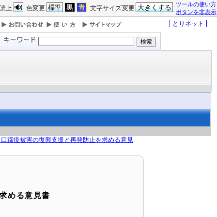
ツールの使い方
標準
黒
青
大きくする
読上
色変更
文字サイズ変更
ボタンを非表示
とりネット
 口蹄疫被害の復興支援と再発防止を求める意見
求める意見書