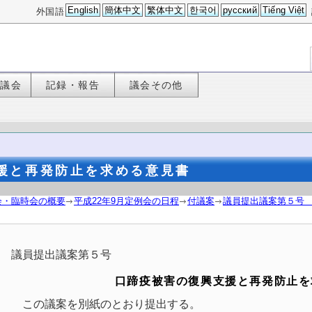
English
簡体中文
繁体中文
한국어
русский
Tiếng Việt
外国語
た議会
記録・報告
議会その他
援と再発防止を求める意見書
会・臨時会の概要
平成22年9月定例会の日程
付議案
議員提出議案第５号
議員提出議案第５号
口蹄疫被害の復興支援と再発防止を
この議案を別紙のとおり提出する。