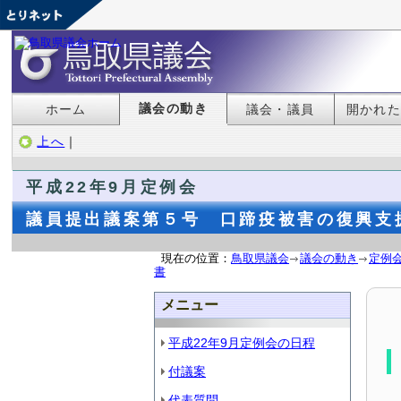
議会の動き
ホーム
議会・議員
開かれ
上へ
｜
平成22年9月定例会
議員提出議案第５号 口蹄疫被害の復興支
現在の位置：
鳥取県議会
議会の動き
定例
書
メニュー
平成22年9月定例会の日程
付議案
代表質問