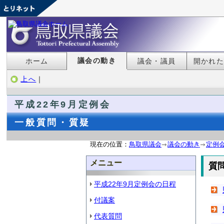
議会の動き
ホーム
議会・議員
開かれ
上へ
｜
平成22年9月定例会
一般質問・質疑
現在の位置：
鳥取県議会
議会の動き
定例
メニュー
質
平成22年9月定例会の日程
付議案
代表質問