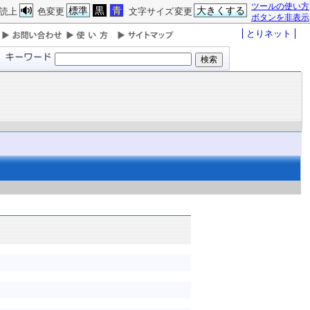
ツールの使い方
標準
黒
青
大きくする
読上
色変更
文字サイズ変更
ボタンを非表示
とりネット