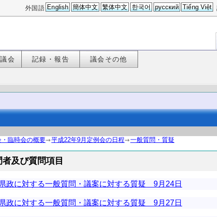
English
簡体中文
繁体中文
한국어
русский
Tiếng Việt
外国語
た議会
記録・報告
議会その他
会・臨時会の概要
平成22年9月定例会の日程
一般質問・質疑
問者及び質問項目
県政に対する一般質問・議案に対する質疑 9月24日
県政に対する一般質問・議案に対する質疑 9月27日