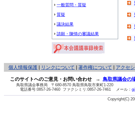
一般質問・質疑
質疑
議決結果
請願・陳情の審議結果
と
個人情報保護
|
リンクについて
|
著作権について
|
アクセ
り
ネ
このサイトへのご意見・お問い合わせ
→
鳥取県議会の
ッ
鳥取県議会事務局
〒680-8570 鳥取県鳥取市東町1-220
電話番号:
0857-26-7460
ファクシミリ:0857-26-7461
メール：
g
ト
へ
Copyright(C) 
の