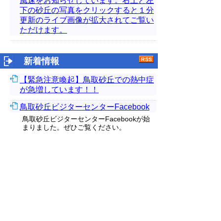
風速をお知らせしています。右上と左
下の砂丘の写真をクリックすると１分
更新のライブ画像が拡大されてご覧い
ただけます。
新着情報
【緊急注意喚起】鳥取砂丘での熱中症
が急増しています！！
鳥取砂丘ビジターセンターFacebook
鳥取砂丘ビジターセンターFacebookが始
まりました。ぜひご覧ください。
エリザハンミョウを保護しています
【外部リンク】
鳥取砂丘のオアシス周辺には、湿った砂地
に巣穴を作る「エリザハンミョウ」という
昆虫が生息していますが、昨年の少雨など
様々な影響により、この数が減少している
ため、オアシス周辺の生息地をロープで囲
み、エリザハンミョウを保護する取り組み
を始めています。