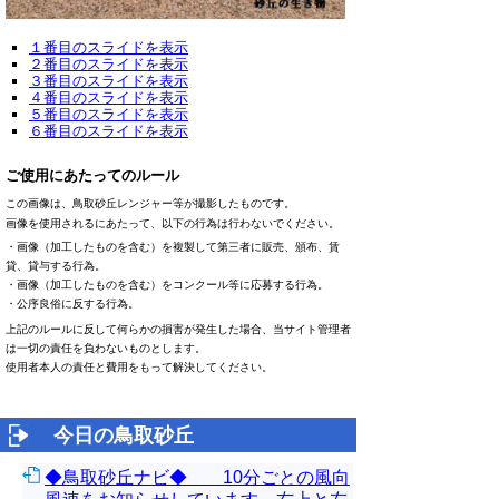
１番目のスライドを表示
２番目のスライドを表示
３番目のスライドを表示
４番目のスライドを表示
５番目のスライドを表示
６番目のスライドを表示
ご使用にあたってのルール
この画像は、鳥取砂丘レンジャー等が撮影したものです。
画像を使用されるにあたって、以下の行為は行わないでください。
・画像（加工したものを含む）を複製して第三者に販売、頒布、賃
貸、貸与する行為。
・画像（加工したものを含む）をコンクール等に応募する行為。
・公序良俗に反する行為。
上記のルールに反して何らかの損害が発生した場合、当サイト管理者
は一切の責任を負わないものとします。
使用者本人の責任と費用をもって解決してください。
今日の鳥取砂丘
◆鳥取砂丘ナビ◆ 10分ごとの風向