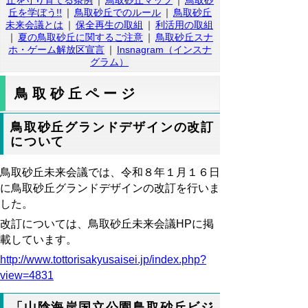
丘を守り育てる条例
｜
鳥取砂丘マップ
｜
鳥取砂
丘を学ぼう!!
｜
鳥取砂丘でのルール
｜
鳥取砂丘
未来会議とは
｜
保全再生の取組
｜
利活用の取組
｜
夏の鳥取砂丘に関するご注意
｜
鳥取砂丘スナ
ホ・ゲーム解放区宣言
｜
Insnagram（インスナ
グラム）
鳥取砂丘ページ
鳥取砂丘グランドデザインの改訂
について
鳥取砂丘未来会議では、令和８年１月１６日
に鳥取砂丘グランドデザインの改訂を行いま
した。
改訂については、鳥取砂丘未来会議HPに掲
載しています。
http://www.tottorisakyusaisei.jp/index.php?
view=4831
「山陰海岸国立公園鳥取砂丘ビジ