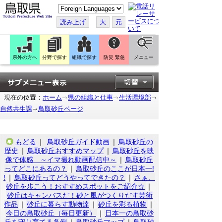
こ
の
ペ
読み上げ
大
元
ー
ジ
を
翻
訳
県外の方へ
分野で探す
組織で探す
防災 緊急
メニュー
す
る
現在の位置：
ホーム
県の組織と仕事
生活環境部
自然共生課
鳥取砂丘ページ
もどる
｜
鳥取砂丘ガイド動画
｜
鳥取砂丘の
歴史
｜
鳥取砂丘おすすめマップ
｜
鳥取砂丘を映
像で体感 ～イマ撮れ動画配信中～
｜
鳥取砂丘
ってどこにあるの？
｜
鳥取砂丘のここが日本一!
!
｜
鳥取砂丘ってどうやってできたの？
｜
さぁ、
砂丘を歩こう！おすすめスポットをご紹介☆
｜
砂丘はキャンバスだ！砂と風がつくりだす芸術
作品
｜
砂丘に暮らす動物達
｜
砂丘を彩る植物
｜
今日の鳥取砂丘（毎日更新）
｜
日本一の鳥取砂