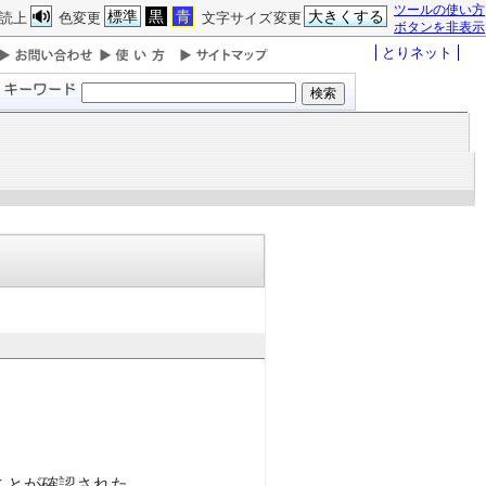
ツールの使い方
標準
黒
青
大きくする
読上
色変更
文字サイズ変更
ボタンを非表示
とりネット
ことが確認された。