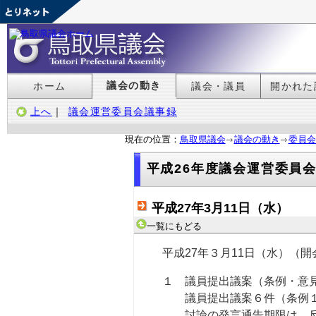
議会の動き
ホーム
議会・議員
開かれた
上へ
｜
議会運営委員会議事録
現在の位置：
鳥取県議会
議会の動き
委員会
平成26年度議会運営委員
平成27年3月11日（水）
一覧にもどる
平成27年３月11日（水）（開
１ 議員提出議案（条例・意
議員提出議案６件（条例１
討論の発言通告期限は、反対