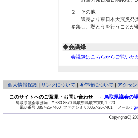
２ その他
議長より東日本大震災発災か
参集し、黙とうを行うことが
◆会議録
会議録はこちらからご覧いた
と
個人情報保護
|
リンクについて
|
著作権について
|
アクセシ
り
ネ
このサイトへのご意見・お問い合わせ
→
鳥取県議会の
ッ
鳥取県議会事務局
〒680-8570 鳥取県鳥取市東町1-220
電話番号:
0857-26-7460
ファクシミリ:0857-26-7461
メール：
gi
ト
へ
Copyright(C) 2
の