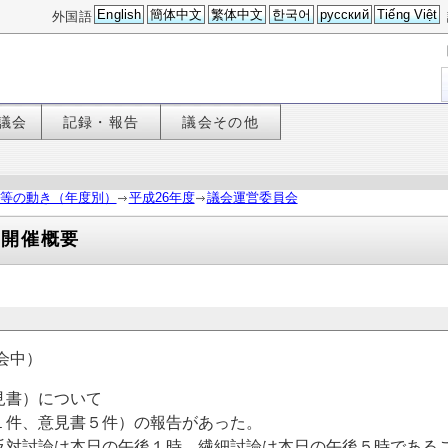
English
簡体中文
繁体中文
한국어
русский
Tiếng Việt
外国語
議会
記録・報告
議会その他
等の動き（年度別）
平成26年度
議会運営委員会
会開催概要
会中）
見書）について
件、意見書５件）の報告があった。
討論は本日の午後１時、繊細討論は本日の午後５時である