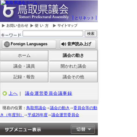
とりネット
Foreign Languages
音声読み上げ
ホーム
議会の動き
議会・議員
開かれた議会
記録・報告
議会その他
上へ
｜
議会運営委員会議事録
現在の位置：
鳥取県議会
議会の動き
委員会等の動
き（年度別）
平成26年度
議会運営委員会