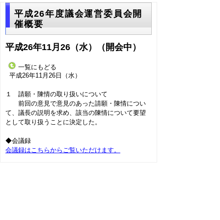
平成26年度議会運営委員会開
催概要
平成26年11月26（水）（開会中）
一覧にもどる
平成26年11月26日（水）
１ 請願・陳情の取り扱いについて
前回の意見で意見のあった請願・陳情につい
て、議長の説明を求め、該当の陳情について要望
として取り扱うことに決定した。
◆会議録
会議録はこちらからご覧いただけます。
▲ページ上部に戻る
と
個人情報保護
|
リンクについて
|
著作権に
り
ついて
|
アクセシビリティ