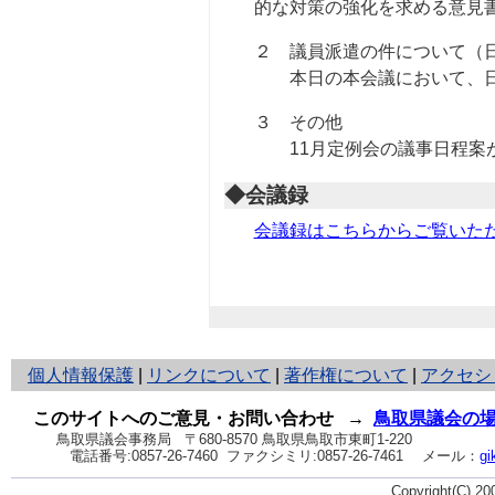
的な対策の強化を求める意見
２ 議員派遣の件について（
本日の本会議において、日
３ その他
11月定例会の議事日程案
◆会議録
会議録はこちらからご覧いた
と
個人情報保護
|
リンクについて
|
著作権について
|
アクセシ
り
ネ
このサイトへのご意見・お問い合わせ
→
鳥取県議会の
ッ
鳥取県議会事務局
〒680-8570 鳥取県鳥取市東町1-220
電話番号:
0857-26-7460
ファクシミリ:0857-26-7461
メール：
gi
ト
へ
Copyright(C) 2