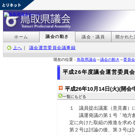
議会の動き
ホーム
議会・議員
開かれた
上へ
｜
議会運営委員会議事録
現在の位置：
鳥取県議会
議会の動き
委員会
平成26年度議会運営委員
平成26年10月14日(火)(開会中
一覧にもどる
１ 議員提出議案（意見書）
議運発議の第１号「地方創生
定に向けた取組の推進を求め
第２号は討論の後、第３号は