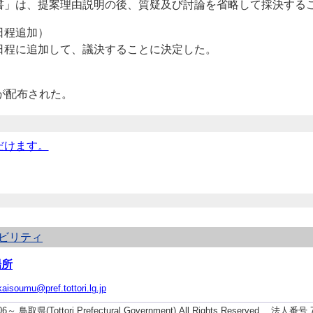
書」は、提案理由説明の後、質疑及び討論を省略して採決する
日程追加）
程に追加して、議決することに決定した。
が配布された。
だけます。
ビリティ
場所
kaisoumu@pref.tottori.lg.jp
006～ 鳥取県(Tottori Prefectural Government) All Rights Reserved. 法人番号