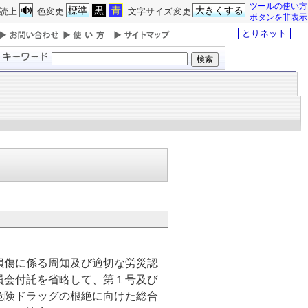
ツールの使い方
標準
黒
青
大きくする
読上
色変更
文字サイズ変更
ボタンを非表示
とりネット
傷に係る周知及び適切な労災認
員会付託を省略して、第１号及び
危険ドラッグの根絶に向けた総合