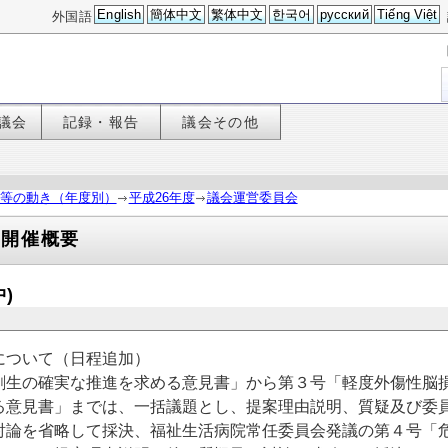
English
簡体中文
繁体中文
한국어
русский
Tiếng Việt
外国語
議会
記録・報告
議会その他
等の動き（年度別）
平成26年度
議会運営委員会
会開催概要
)
について（日程追加）
の確実な推進を求める意見書」から第３号「軽度外傷性脳損
る意見書」までは、一括議題とし、提案理由説明、質疑及び委
討論を省略して採決、福祉生活病院常任委員会発議の第４号「